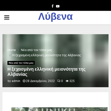
Facebook
Youtube
Λύβενα
PRIMARY
MENU
Home
Νέα από τον τόπο μας
Η ξεχασμένη ελληνική μειονότητα της Αλβανίας
Νέα από τον τόπο μας
Η ξεχασμένη ελληνική μειονότητα της
Αλβανίας
by
admin
28 Δεκεμβρίου, 2022
0
325