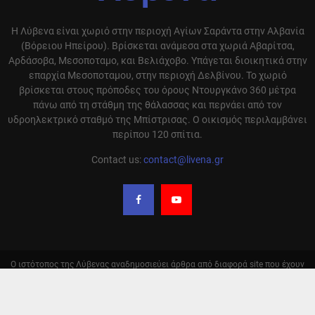
Η Λύβενα είναι χωριό στην περιοχή Αγίων Σαράντα στην Αλβανία
(Βόρειου Ηπείρου). Βρίσκεται ανάμεσα στα χωριά Αβαρίτσα,
Αρδάσοβα, Μεσοποταμο, και Βελιάχοβο. Υπάγεται διοικητικά στην
επαρχία Μεσοποταμου, στην περιοχή Δελβίνου. Το χωριό
βρίσκεται στους πρόποδες του όρους Ντουργκάνο 360 μέτρα
πάνω από τη στάθμη της θάλασσας και περνάει από τον
υδροηλεκτρικό σταθμό της Μπίστρισας. Ο οικισμός περιλαμβάνει
περίπου 120 σπίτια.
Contact us:
contact@livena.gr
Ο ιστότοπος της Λύβενας αναδημοσιεύει άρθρα από διαφορά site που έχουν
ειδήσεις και απόψεις σχετικά με την περιοχή μας και αναφέρει την πηγή
αυτόν. Σε καμία περίπτωση δεν υιοθετούμε τις απόψεις αυτόν. Οι
αναδημοσιεύσεις γίνονται με αυτόματο τρόπο και δεν ελέγχονται από την
ομάδα μας. Η ευθύνη των γραφομένων μένει πάντα στον συντάκτη του κάθε