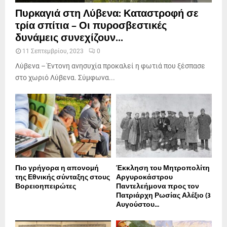
Πυρκαγιά στη Λύβενα: Καταστροφή σε
τρία σπίτια – Οι πυροσβεστικές
δυνάμεις συνεχίζουν...
11 Σεπτεμβρίου, 2023
0
Λύβενα – Έντονη ανησυχία προκαλεί η φωτιά που ξέσπασε
στο χωριό Λύβενα. Σύμφωνα...
Πιο γρήγορα η απονοµή
Έκκληση του Μητροπολίτη
της Εθνικής σύνταξης στους
Αργυροκάστρου
Βορειοηπειρώτες
Παντελεήμονα προς τον
Πατριάρχη Ρωσίας Αλέξιο (3
Αυγούστου...