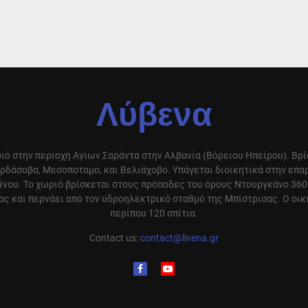
Λύβενα
ιό στην περιοχή Αγίων Σαράντα στην Αλβανία (Βόρειου Ηπείρου). Βρ
ρδάσοβα, Μεσοποταμο, και Βελιάχοβο. Υπάγεται διοικητικά στην επ
ίνου. Το χωριό βρίσκεται στους πρόποδες του όρους Ντουργκάνο 360
ς και περνάει από τον υδροηλεκτρικό σταθμό της Μπίστρισας. Ο οικ
περίπου 120 σπίτια.
Contact us:
contact@livena.gr