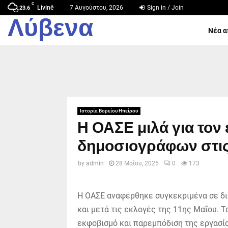
C
Livinë
7 Αυγούστου, 2026
Sign in / Join
23.6
Λύβενα
Νέα α
Ιστορία Βορείου Ηπείρου
Η ΟΑΣΕ μιλά για τον
δημοσιογράφων στις 
by
admin
28 Μαΐου, 2025
0
173
Η ΟΑΣΕ αναφέρθηκε συγκεκριμένα σε δι
και μετά τις εκλογές της 11ης Μαΐου. Τ
εκφοβισμό και παρεμπόδιση της εργασί