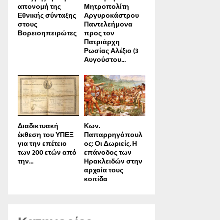
απονοµή της
Μητροπολίτη
Εθνικής σύνταξης
Αργυροκάστρου
στους
Παντελεήμονα
Βορειοηπειρώτες
προς τον
Πατριάρχη
Ρωσίας Αλέξιο (3
Αυγούστου...
Διαδικτυακή
Κων.
έκθεση του ΥΠΕΞ
Παπαρρηγόπουλ
για την επέτειο
ος: Οι Δωριείς. Η
των 200 ετών από
επάνοδος των
την...
Ηρακλειδών στην
αρχαία τους
κοιτίδα