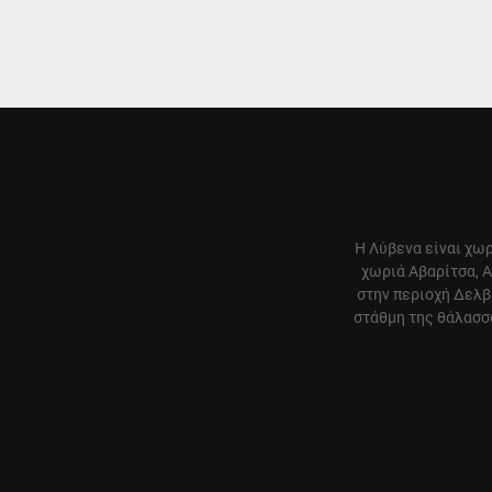
Η Λύβενα είναι χωρ
χωριά Αβαρίτσα, Α
στην περιοχή Δελβ
στάθμη της θάλασσα