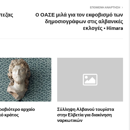
ΕΠΌΜΕΝΗ ΑΝΆΡΤΗΣΗ
πεζας
O ΟΑΣΕ μιλά για τον εκφοβισμό των
δημοσιογράφων στις αλβανικές
εκλογές • Himara
ροβιότερο αρχαίο
Σύλληψη Αλβανού τουρίστα
κό κράτος
στην Ελβετία για διακίνηση
ναρκωτικών