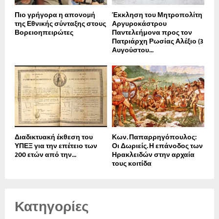
Πιο γρήγορα η απονοµή
Έκκληση του Μητροπολίτη
της Εθνικής σύνταξης στους
Αργυροκάστρου
Βορειοηπειρώτες
Παντελεήμονα προς τον
Πατριάρχη Ρωσίας Αλέξιο (3
Αυγούστου...
Διαδικτυακή έκθεση του
Κων. Παπαρρηγόπουλος:
ΥΠΕΞ για την επέτειο των
Οι Δωριείς. Η επάνοδος των
200 ετών από την...
Ηρακλειδών στην αρχαία
τους κοιτίδα
Κατηγορίες