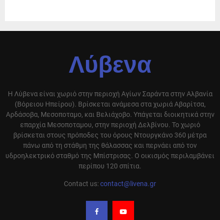
Λύβενα
Η Λύβενα είναι χωριό στην περιοχή Αγίων Σαράντα στην Αλβανία
(Βόρειου Ηπείρου). Βρίσκεται ανάμεσα στα χωριά Αβαρίτσα,
Αρδάσοβα, Μεσοποταμο, και Βελιάχοβο. Υπάγεται διοικητικά στην
επαρχία Μεσοποταμου, στην περιοχή Δελβίνου. Το χωριό
βρίσκεται στους πρόποδες του όρους Ντουργκάνο 360 μέτρα
πάνω από τη στάθμη της θάλασσας και περνάει από τον
υδροηλεκτρικό σταθμό της Μπίστρισας. Ο οικισμός περιλαμβάνει
περίπου 120 σπίτια.
Contact us:
contact@livena.gr