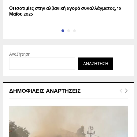
Οι ισοτιμίες στην αλβανική αγορά συναλλάγματος, 15
Σ
Μαΐου 2025
σ
Αναζήτηση
ΑΝΑΖΉΤΗΣΗ
ΔΗΜΟΦΙΛΕΊΣ ΑΝΑΡΤΉΣΕΙΣ