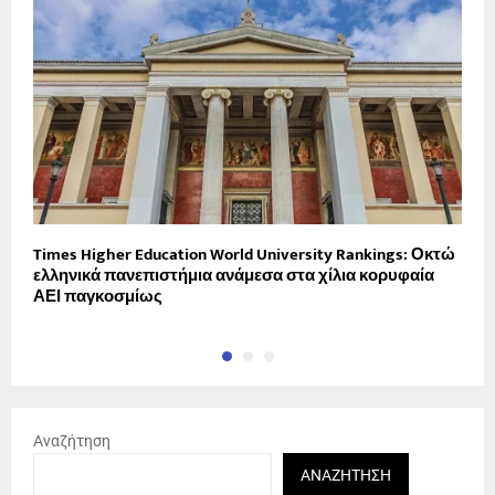
Times Higher Education World University Rankings: Οκτώ
Τ
ελληνικά πανεπιστήμια ανάμεσα στα χίλια κορυφαία
6
ΑΕΙ παγκοσμίως
Αναζήτηση
ΑΝΑΖΉΤΗΣΗ