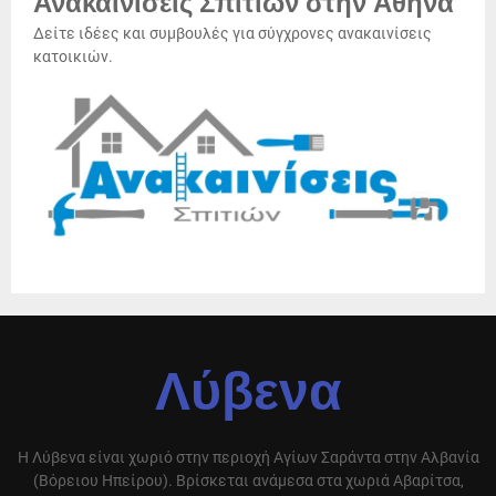
Ανακαινίσεις Σπιτιών στην Αθήνα
Δείτε ιδέες και συμβουλές για σύγχρονες ανακαινίσεις
κατοικιών.
Λύβενα
Η Λύβενα είναι χωριό στην περιοχή Αγίων Σαράντα στην Αλβανία
(Βόρειου Ηπείρου). Βρίσκεται ανάμεσα στα χωριά Αβαρίτσα,