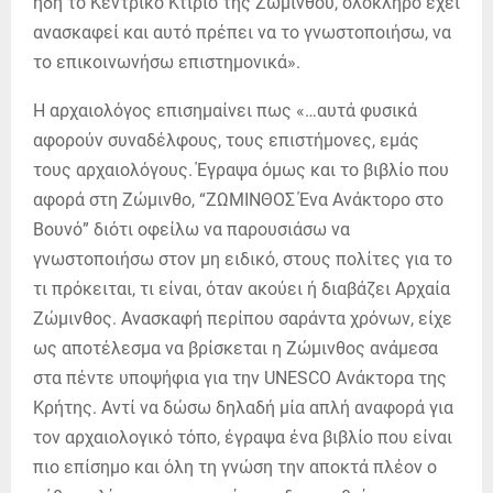
ήδη το Κεντρικό Κτίριο της Ζωμίνθου, ολόκληρο έχει
ανασκαφεί και αυτό πρέπει να το γνωστοποιήσω, να
το επικοινωνήσω επιστημονικά».
Η αρχαιολόγος επισημαίνει πως «…αυτά φυσικά
αφορούν συναδέλφους, τους επιστήμονες, εμάς
τους αρχαιολόγους. Έγραψα όμως και το βιβλίο που
αφορά στη Ζώμινθο, “ΖΩΜΙΝΘΟΣ Ένα Ανάκτορο στο
Βουνό” διότι οφείλω να παρουσιάσω να
γνωστοποιήσω στον μη ειδικό, στους πολίτες για το
τι πρόκειται, τι είναι, όταν ακούει ή διαβάζει Αρχαία
Ζώμινθος. Ανασκαφή περίπου σαράντα χρόνων, είχε
ως αποτέλεσμα να βρίσκεται η Ζώμινθος ανάμεσα
στα πέντε υποψήφια για την UNESCO Ανάκτορα της
Κρήτης. Αντί να δώσω δηλαδή μία απλή αναφορά για
τον αρχαιολογικό τόπο, έγραψα ένα βιβλίο που είναι
πιο επίσημο και όλη τη γνώση την αποκτά πλέον ο