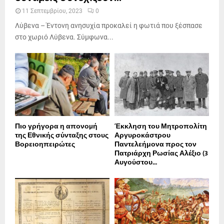
11 Σεπτεμβρίου, 2023
0
Λύβενα – Έντονη ανησυχία προκαλεί η φωτιά που ξέσπασε
στο χωριό Λύβενα. Σύμφωνα...
Πιο γρήγορα η απονοµή
Έκκληση του Μητροπολίτη
της Εθνικής σύνταξης στους
Αργυροκάστρου
Βορειοηπειρώτες
Παντελεήμονα προς τον
Πατριάρχη Ρωσίας Αλέξιο (3
Αυγούστου...