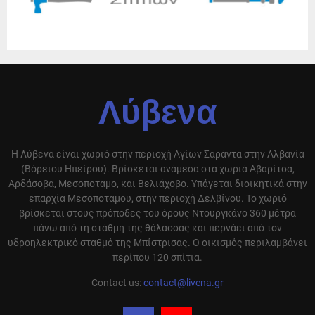
Λύβενα
Η Λύβενα είναι χωριό στην περιοχή Αγίων Σαράντα στην Αλβανία
(Βόρειου Ηπείρου). Βρίσκεται ανάμεσα στα χωριά Αβαρίτσα,
Αρδάσοβα, Μεσοποταμο, και Βελιάχοβο. Υπάγεται διοικητικά στην
επαρχία Μεσοποταμου, στην περιοχή Δελβίνου. Το χωριό
βρίσκεται στους πρόποδες του όρους Ντουργκάνο 360 μέτρα
πάνω από τη στάθμη της θάλασσας και περνάει από τον
υδροηλεκτρικό σταθμό της Μπίστρισας. Ο οικισμός περιλαμβάνει
περίπου 120 σπίτια.
Contact us:
contact@livena.gr