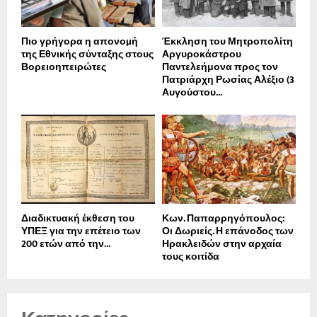
Πιο γρήγορα η απονοµή
Έκκληση του Μητροπολίτη
της Εθνικής σύνταξης στους
Αργυροκάστρου
Βορειοηπειρώτες
Παντελεήμονα προς τον
Πατριάρχη Ρωσίας Αλέξιο (3
Αυγούστου...
Διαδικτυακή έκθεση του
Κων. Παπαρρηγόπουλος:
ΥΠΕΞ για την επέτειο των
Οι Δωριείς. Η επάνοδος των
200 ετών από την...
Ηρακλειδών στην αρχαία
τους κοιτίδα