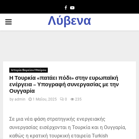
Facebook
Youtube
Λύβενα
PRIMARY
MENU
Ιστορία Βορείου Ηπείρου
Η Τουρκία «πατάει πόδι» στην ευρωπαϊκή
ενέργεια – Υπογραφή συνεργασίας με την
Ουγγαρία
by
admin
1 Μαΐου, 2025
0
235
Σε μια νέα φάση στρατηγικής ενεργειακής
συνεργασίας εισέρχονται η Τουρκία και η Ουγγαρία,
καθώς η κρατική τουρκική εταιρεία Turkish