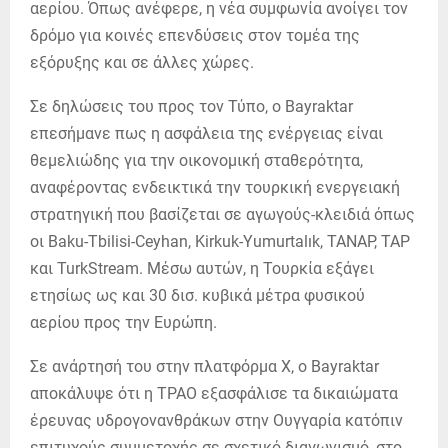
αερίου. Όπως ανέφερε, η νέα συμφωνία ανοίγει τον
δρόμο για κοινές επενδύσεις στον τομέα της
εξόρυξης και σε άλλες χώρες.
Σε δηλώσεις του προς τον Τύπο, ο Bayraktar
επεσήμανε πως η ασφάλεια της ενέργειας είναι
θεμελιώδης για την οικονομική σταθερότητα,
αναφέροντας ενδεικτικά την τουρκική ενεργειακή
στρατηγική που βασίζεται σε αγωγούς-κλειδιά όπως
οι Baku-Tbilisi-Ceyhan, Kirkuk-Yumurtalık, TANAP, TAP
και TurkStream. Μέσω αυτών, η Τουρκία εξάγει
ετησίως ως και 30 δισ. κυβικά μέτρα φυσικού
αερίου προς την Ευρώπη.
Σε ανάρτησή του στην πλατφόρμα Χ, ο Bayraktar
αποκάλυψε ότι η TPAO εξασφάλισε τα δικαιώματα
έρευνας υδρογονανθράκων στην Ουγγαρία κατόπιν
επιτυχούς συμμετοχής σε σχετικό διαγωνισμό, στο