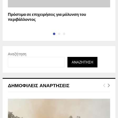
Πρόστιμα σε επιχειρήσεις για μόλυνση του
Η
περιβάλλοντος
ν
Αναζήτηση
ΑΝΑΖΉΤΗΣΗ
ΔΗΜΟΦΙΛΕΊΣ ΑΝΑΡΤΉΣΕΙΣ