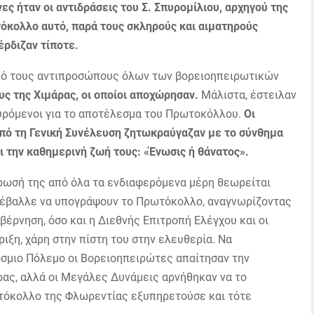
ες ήταν οι αντιδράσεις του Σ. Σπυρομίλιου, αρχηγού της
τόκολλο αυτό, παρά τους σκληρούς και αιματηρούς
έρδιζαν τίποτε.
πό τους αντιπροσώπους όλων των βορειοηπειρωτικών
ς της Χιμάρας, οι οποίοι αποχώρησαν.
Μάλιστα, έστειλαν
υρόμενοι για το αποτέλεσμα του Πρωτοκόλλου.
Οι
πό τη Γενική Συνέλευση ζητωκραύγαζαν με το σύνθημα
ι την καθημερινή ζωή τους: «Ένωσις ή θάνατος».
ρωσή της από όλα τα ενδιαφερόμενα μέρη θεωρείται
πέβαλλε να υπογράψουν το Πρωτόκολλο, αναγνωρίζοντας
υβέρνηση, όσο και η Διεθνής Επιτροπή Ελέγχου και οι
ιξη, χάρη στην πίστη του στην ελευθερία. Να
σμιο Πόλεμο οι Βορειοηπειρώτες απαίτησαν την
ς, αλλά οι Μεγάλες Δυνάμεις αρνήθηκαν να το
τόκολλο της Φλωρεντίας εξυπηρετούσε και τότε