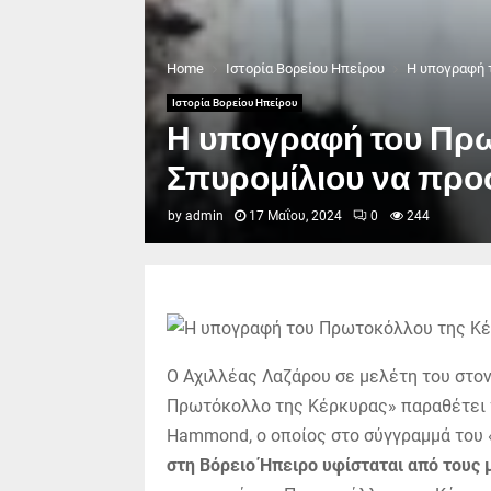
Home
Ιστορία Βορείου Ηπείρου
Η υπογραφή 
Ιστορία Βορείου Ηπείρου
Η υπογραφή του Πρω
Σπυρομίλιου να πρ
by
admin
17 Μαΐου, 2024
0
244
Ο Αχιλλέας Λαζάρου σε μελέτη του στον
Πρωτόκολλο της Κέρκυρας» παραθέτει τ
Hammond, ο οποίος στο σύγγραμμά του 
στη Βόρειο Ήπειρο υφίσταται από τους 