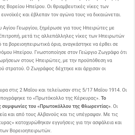
της Βορείου Ηπείρου. Οι θριαμβευτικές νίκες των
ευνοϊκές και έβλεπαν τον αγώνα τους να δικαιώνεται.
ου Αγίου Γεωργίου, ξημέρωσε για τους Ηπειρώτες με
Επιτροπή, μετά τις αλλεπάλληλες νίκες των Ηπειρωτών
τα βορειοηπειρωτικά όρια, αναγκάστηκε να έρθει σε
νόμου Ηπείρου. Γνωστοποίησε στον Γεώργιο Ζωγράφο ότι
χωρήσεων στους Ηπειρώτες, με την προϋπόθεση να
ύ στρατού. Ο Ζωγράφος δέχτηκε και άρχισαν οι
υρα στις 2 Μαΐου και τελείωσαν στις 5/17 Μαΐου 1914. Οι
 υπογράφηκε το «Πρωτόκολλο της Κέρκυρας».
Το
ς συμφωνίες του «Πρωτοκόλλου της Φλωρεντίας»
. Οι
εία και από τους Αλβανούς και τις υπέγραψαν. Με τις
υρας» κατοχυρώθηκαν εγγυήσεις για την ασφάλεια και
α των Βορειοηπειρωτών.