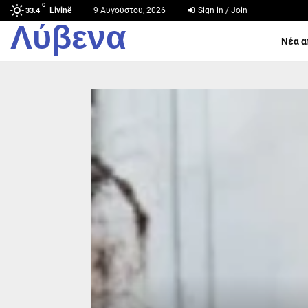
C
Livinë
9 Αυγούστου, 2026
Sign in / Join
33.4
Λύβενα
Νέα α