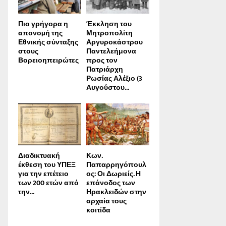
Πιο γρήγορα η
Έκκληση του
απονοµή της
Μητροπολίτη
Εθνικής σύνταξης
Αργυροκάστρου
στους
Παντελεήμονα
Βορειοηπειρώτες
προς τον
Πατριάρχη
Ρωσίας Αλέξιο (3
Αυγούστου...
Διαδικτυακή
Κων.
έκθεση του ΥΠΕΞ
Παπαρρηγόπουλ
για την επέτειο
ος: Οι Δωριείς. Η
των 200 ετών από
επάνοδος των
την...
Ηρακλειδών στην
αρχαία τους
κοιτίδα