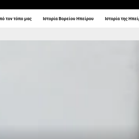
πό τον τόπο μας
Ιστορία Βορείου Ηπείρου
Ιστορία της Ηπε