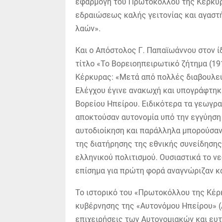
εφαρμογή του Πρωτοκόλλου της Κέρκυρ
εδραιώσεως καλής γειτονίας και αγαστή
λαών».
Και ο Απόστολος Γ. Παπαϊωάννου στον ί
τίτλο «Το Βορειοηπειρωτικό ζήτημα (19
Κέρκυρας: «Μετά από πολλές διαβουλεύ
Ελέγχου έγινε ανακωχή και υπογράφτηκε
Βορείου Ηπείρου. Ειδικότερα τα γεωγρ
αποκτούσαν αυτονομία υπό την εγγύησ
αυτοδιοίκηση και παράλληλα μπορούσαν
της διατήρησης της εθνικής συνείδησης,
ελληνικού πολιτισμού. Ουσιαστικά το ν
επίσημα για πρώτη φορά αναγνώριζαν κ
Το ιστορικό του «Πρωτοκόλλου της Κέρ
κυβέρνησης της «Αυτονόμου Ηπείρου» (
επιχειρήσεις των Αυτονομιακών και ευτ