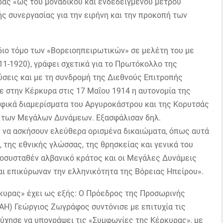
ας «ως του μοναδικού και ενδεδειγμένου μέτρου
ς συνεργασίας για την ειρήνη και την προκοπή των
διο τόμο των «Βορειοηπειρωτικών» σε μελέτη του με
11-1920), γράφει σχετικά για το Πρωτόκολλο της
σεις και με τη συνδρομή της Διεθνούς Επιτροπής
 στην Κέρκυρα στις 17 Μαΐου 1914 η αυτονομία της
αφικά διαμερίσματα του Αργυροκάστρου και της Κορυτσάς
η των Μεγάλων Δυνάμεων. Εξασφάλισαν δηλ.
 να ασκήσουν ελεύθερα ορισμένα δικαιώματα, όπως αυτά
 της εθνικής γλώσσας, της θρησκείας και γενικά του
εοσυσταθέν αλβανικό κράτος και οι Μεγάλες Δυνάμεις
αι επικύρωναν την ελληνικότητα της Βόρειας Ηπείρου».
κυρας» έχει ως εξής: Ο Πρόεδρος της Προσωρινής
ΑΗ) Γεώργιος Ζωγράφος συντόνισε με επιτυχία τις
ύχησε να υπογράψει τις «Συμφωνίες της Κέρκυρας», με