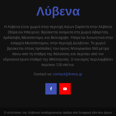
Λύβενα
Η Λύβενα είναι χωριό στην περιοχή Αγίων Σαράντα στην Αλβανία
(Βόρειου Ηπείρου). Βρίσκεται ανάμεσα στα χωριά Αβαρίτσα,
Αρδάσοβα, Μεσοποταμο, και Βελιάχοβο. Υπάγεται διοικητικά στην
επαρχία Μεσοποταμου, στην περιοχή Δελβίνου. Το χωριό
βρίσκεται στους πρόποδες του όρους Ντουργκάνο 360 μέτρα
πάνω από τη στάθμη της θάλασσας και περνάει από τον
υδροηλεκτρικό σταθμό της Μπίστρισας. Ο οικισμός περιλαμβάνει
περίπου 120 σπίτια.
Contact us:
contact@livena.gr
Ο ιστότοπος της Λύβενας αναδημοσιεύει άρθρα από διαφορά site που έχουν