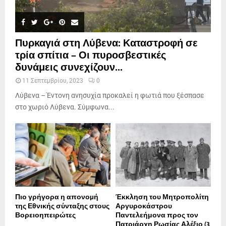
Πυρκαγιά στη Λύβενα: Καταστροφή σε
τρία σπίτια – Οι πυροσβεστικές
δυνάμεις συνεχίζουν...
11 Σεπτεμβρίου, 2023
0
Λύβενα – Έντονη ανησυχία προκαλεί η φωτιά που ξέσπασε
στο χωριό Λύβενα. Σύμφωνα...
Πιο γρήγορα η απονοµή
Έκκληση του Μητροπολίτη
της Εθνικής σύνταξης στους
Αργυροκάστρου
Βορειοηπειρώτες
Παντελεήμονα προς τον
Πατριάρχη Ρωσίας Αλέξιο (3