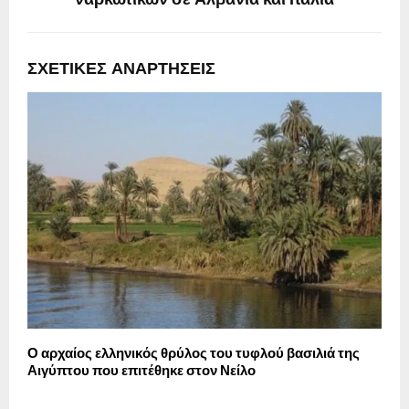
ναρκωτικών σε Αλβανία και Ιταλία
ΣΧΕΤΙΚΈΣ ΑΝΑΡΤΉΣΕΙΣ
Ο αρχαίος ελληνικός θρύλος του τυφλού βασιλιά της
Ο
Αιγύπτου που επιτέθηκε στον Νείλο
1