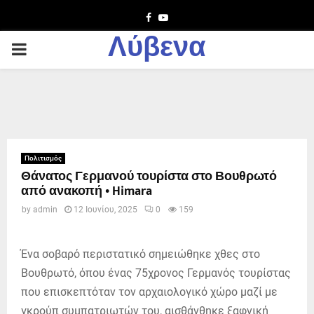
Facebook
Youtube
Λύβενα
PRIMARY
MENU
Πολιτισμός
Θάνατος Γερμανού τουρίστα στο Βουθρωτό
από ανακοπή • Himara
by
admin
12 Ιουνίου, 2025
0
159
Ένα σοβαρό περιστατικό σημειώθηκε χθες στο
Βουθρωτό, όπου ένας 75χρονος Γερμανός τουρίστας
που επισκεπτόταν τον αρχαιολογικό χώρο μαζί με
γκρούπ συμπατριωτών του, αισθάνθηκε ξαφνική