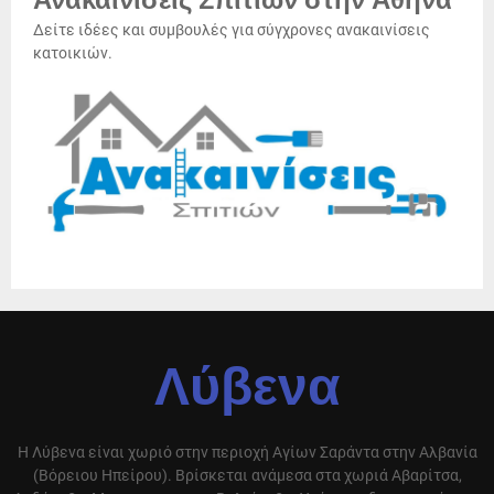
Ανακαινίσεις Σπιτιών στην Αθήνα
Δείτε ιδέες και συμβουλές για σύγχρονες ανακαινίσεις
κατοικιών.
Λύβενα
Η Λύβενα είναι χωριό στην περιοχή Αγίων Σαράντα στην Αλβανία
(Βόρειου Ηπείρου). Βρίσκεται ανάμεσα στα χωριά Αβαρίτσα,