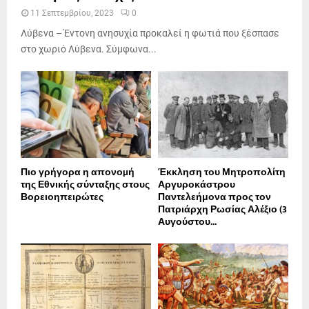
11 Σεπτεμβρίου, 2023
0
Λύβενα – Έντονη ανησυχία προκαλεί η φωτιά που ξέσπασε
στο χωριό Λύβενα. Σύμφωνα...
Πιο γρήγορα η απονοµή
Έκκληση του Μητροπολίτη
της Εθνικής σύνταξης στους
Αργυροκάστρου
Βορειοηπειρώτες
Παντελεήμονα προς τον
Πατριάρχη Ρωσίας Αλέξιο (3
Αυγούστου...