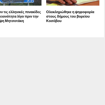
ν τις ελληνικές πινακίδες
Ολοκληρώθηκε η ψηφοφορία
ειονότητα λίγο πριν την
στους δήμους του βορείου
εψη Μητσοτάκη
Κοσόβου