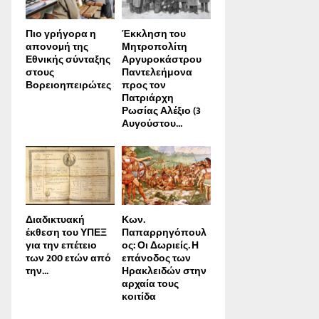
Πιο γρήγορα η
Έκκληση του
απονοµή της
Μητροπολίτη
Εθνικής σύνταξης
Αργυροκάστρου
στους
Παντελεήμονα
Βορειοηπειρώτες
προς τον
Πατριάρχη
Ρωσίας Αλέξιο (3
Αυγούστου...
Διαδικτυακή
Κων.
έκθεση του ΥΠΕΞ
Παπαρρηγόπουλ
για την επέτειο
ος: Οι Δωριείς. Η
των 200 ετών από
επάνοδος των
την...
Ηρακλειδών στην
αρχαία τους
κοιτίδα