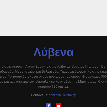
Λύβενα
ιό στην περιοχή Αγίων Σαράντα στην Αλβανία (Βόρειου Ηπείρου). Βρ
ρδάσοβα, Μεσοποταμο, και Βελιάχοβο. Υπάγεται διοικητικά στην επ
ίνου. Το χωριό βρίσκεται στους πρόποδες του όρους Ντουργκάνο 360
ς και περνάει από τον υδροηλεκτρικό σταθμό της Μπίστρισας. Ο οικ
περίπου 120 σπίτια.
Contact us:
contact@livena.gr