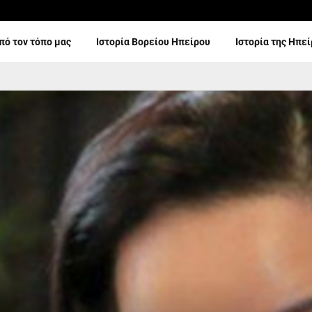
πό τον τόπο μας
Ιστορία Βορείου Ηπείρου
Ιστορία της Ηπε