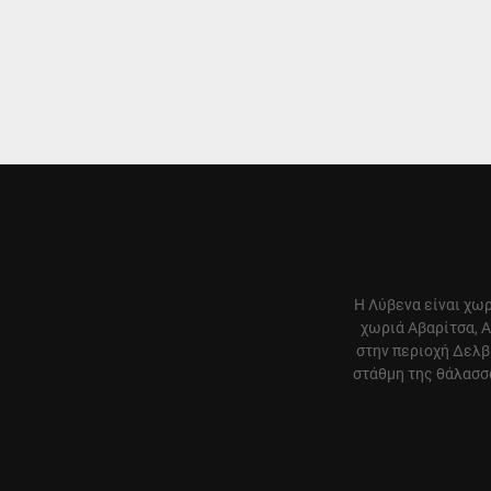
Η Λύβενα είναι χωρ
χωριά Αβαρίτσα, Α
στην περιοχή Δελβ
στάθμη της θάλασσα