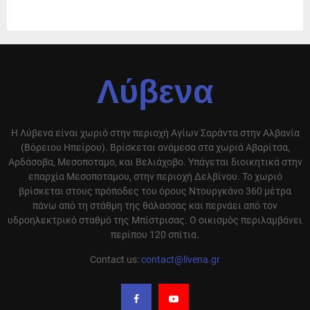
Λύβενα
Η Λύβενα είναι χωριό στην περιοχή Αγίων Σαράντα στην Αλβανία
(Βόρειου Ηπείρου). Βρίσκεται ανάμεσα στα χωριά Αβαρίτσα,
Αρδάσοβα, Μεσοποταμο, και Βελιάχοβο. Υπάγεται διοικητικά στην
επαρχία Μεσοποταμου, στην περιοχή Δελβίνου. Το χωριό
βρίσκεται στους πρόποδες του όρους Ντουργκάνο 360 μέτρα
πάνω από τη στάθμη της θάλασσας και περνάει από τον
υδροηλεκτρικό σταθμό της Μπίστρισας. Ο οικισμός περιλαμβάνει
περίπου 120 σπίτια.
Contact us:
contact@livena.gr