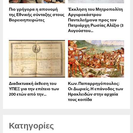
Πιο γρήγορα η απονοµή
Έκκληση του Μητροπολίτη
της Εθνικής σύνταξης στους
Αργυροκάστρου
Βορειοηπειρώτες
Παντελεήμονα προς τον
Πατριάρχη Ρωσίας Αλέξιο (3
Αυγούστου...
Διαδικτυακή έκθεση του
Κων. Παπαρρηγόπουλος:
ΥΠΕΞ για την επέτειο των
Οι Δωριείς. Η επάνοδος των
200 ετών από την...
Ηρακλειδών στην αρχαία
τους κοιτίδα
Κατηγορίες