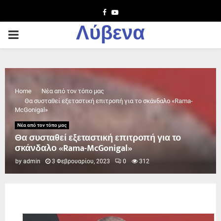
Facebook
Youtube
Λύβενα
PRIMARY
MENU
Home
Νέα από τον τόπο μας
Θα συσταθεί εξεταστική επιτροπή για το σκάνδαλο «Rama-
McGonigal»
Νέα από τον τόπο μας
Θα συσταθεί εξεταστική επιτροπή για το
σκάνδαλο «Rama-McGonigal»
by
admin
3 Φεβρουαρίου, 2023
0
312