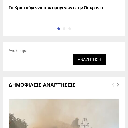
Τα Χριστούγεννα των ομογενών στην Ουκρανία
Υ
Γ
Αναζήτηση
ΑΝΑΖΉΤΗΣΗ
ΔΗΜΟΦΙΛΕΊΣ ΑΝΑΡΤΉΣΕΙΣ