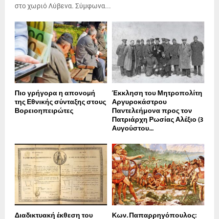
στο χωριό Λύβενα. Σύμφωνα...
Πιο γρήγορα η απονοµή
Έκκληση του Μητροπολίτη
της Εθνικής σύνταξης στους
Αργυροκάστρου
Βορειοηπειρώτες
Παντελεήμονα προς τον
Πατριάρχη Ρωσίας Αλέξιο (3
Αυγούστου...
Διαδικτυακή έκθεση του
Κων. Παπαρρηγόπουλος: