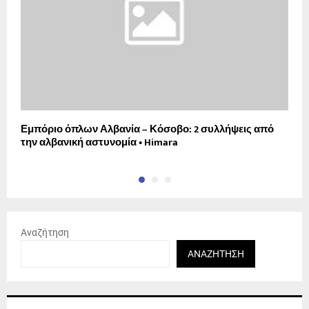
Εμπόριο όπλων Αλβανία – Κόσοβο: 2 συλλήψεις από
Έ
την αλβανική αστυνομία • Himara
H
Αναζήτηση
ΑΝΑΖΉΤΗΣΗ