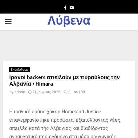
Facebook
Youtube
Λύβενα
PRIMARY
MENU
Εκδηλώσεις
Ιρανοί hackers απειλούν με πυραύλους την
Αλβανία • Himara
by
admin
21 Ιουνίου, 2025
0
180
Η ιρανική ομάδα χάκερ Homeland Justice
επανεμφανίστηκε πρόσφατα, εξαπολύοντας νέες
απειλές κατά της Αλβανίας και διαδίδοντας
ανησυχητικό περιεχόμενο στα μέσα κοινωνικής