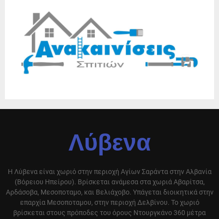
Λύβενα
Η Λύβενα είναι χωριό στην περιοχή Αγίων Σαράντα στην Αλβανία
(Βόρειου Ηπείρου). Βρίσκεται ανάμεσα στα χωριά Αβαρίτσα,
Αρδάσοβα, Μεσοποταμο, και Βελιάχοβο. Υπάγεται διοικητικά στην
επαρχία Μεσοποταμου, στην περιοχή Δελβίνου. Το χωριό
βρίσκεται στους πρόποδες του όρους Ντουργκάνο 360 μέτρα