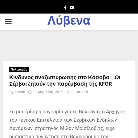
Facebook
Youtube
Λύβενα
PRIMARY
MENU
Πολιτισμός
Κίνδυνος αναζωπύρωσης στο Κόσοβο – Οι
Σέρβοι ζητούν την παρέμβαση της KFOR
by
admin
30 Απριλίου, 2025
0
170
Σε μια κρίσιμη συγκυρία για τα Βαλκάνια, ο Αρχηγός
του Γενικού Επιτελείου των Σερβικών Ενόπλων
Δυνάμεων, στρατηγός Μίλαν Μόισίλοβιτς, είχε
ουσιαστική συνάντηση στο Βελιγράδι με τον