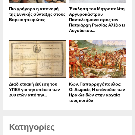
Πιο γρήγορα η απονοµή
Έκκληση του Μητροπολίτη
της Εθνικής σύνταξης στους
Αργυροκάστρου
Βορειοηπειρώτες
Παντελεήμονα προς τον
Πατριάρχη Ρωσίας Αλέξιο (3
Αυγούστου...
Διαδικτυακή έκθεση του
Κων. Παπαρρηγόπουλος:
ΥΠΕΞ για την επέτειο των
Οι Δωριείς. Η επάνοδος των
200 ετών από την...
Ηρακλειδών στην αρχαία
τους κοιτίδα
Κατηγορίες