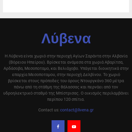
Λύβενα
Η Λύβενα είναι χωριό στην περιοχή Αγίων Σαράντα στην Αλβανία
(Βόρειου Ηπείρου). Βρίσκεται ανάμεσα στα χωριά Αβαρίτσα,
Αρδάσοβα, Μεσοποταμο, και Βελιάχοβο. Υπάγεται διοικητικά στην
επαρχία Μεσοποταμου, στην περιοχή Δελβίνου. Το χωριό
βρίσκεται στους πρόποδες του όρους Ντουργκάνο 360 μέτρα
πάνω από τη στάθμη της θάλασσας και περνάει από τον
υδροηλεκτρικό σταθμό της Μπίστρισας. Ο οικισμός περιλαμβάνει
περίπου 120 σπίτια.
Contact us:
contact@livena.gr