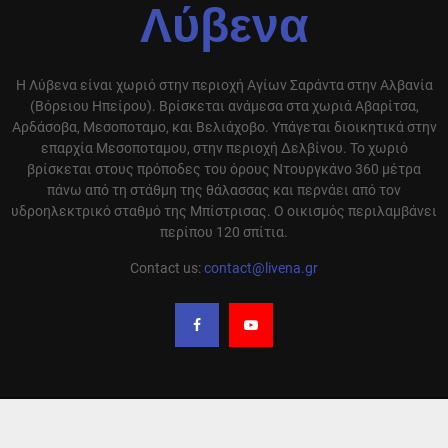
Λύβενα
Η Λύβενα είναι χωριό στην περιοχή Αγίων Σαράντα στην Αλβανία
(Βόρειου Ηπείρου). Βρίσκεται ανάμεσα στα χωριά Αβαρίτσα,
Αρδάσοβα, Μεσοποταμο, και Βελιάχοβο. Υπάγεται διοικητικά στην
επαρχία Μεσοποταμου, στην περιοχή Δελβίνου. Το χωριό
βρίσκεται στους πρόποδες του όρους Ντουργκάνο 360 μέτρα
πάνω από τη στάθμη της θάλασσας και περνάει από τον
υδροηλεκτρικό σταθμό της Μπίστρισας. Ο οικισμός περιλαμβάνει
περίπου 120 σπίτια.
Contact us:
contact@livena.gr
Ο ιστότοπος της Λύβενας αναδημοσιεύει άρθρα από διαφορά site που έχουν
ειδήσεις και απόψεις σχετικά με την περιοχή μας και αναφέρει την πηγή