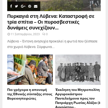
Πυρκαγιά στη Λύβενα: Καταστροφή σε
τρία σπίτια – Οι πυροσβεστικές
δυνάμεις συνεχίζουν...
11 Σεπτεμβρίου, 2023
0
Λύβενα – Έντονη ανησυχία προκαλεί η φωτιά που ξέσπασε
στο χωριό Λύβενα. Σύμφωνα...
Πιο γρήγορα η απονοµή
Έκκληση του Μητροπολίτη
της Εθνικής σύνταξης στους
Αργυροκάστρου
Βορειοηπειρώτες
Παντελεήμονα προς τον
Πατριάρχη Ρωσίας Αλέξιο (3
Αυγούστου...