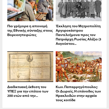
Πιο γρήγορα η απονοµή
Έκκληση του Μητροπολίτη
της Εθνικής σύνταξης στους
Αργυροκάστρου
Βορειοηπειρώτες
Παντελεήμονα προς τον
Πατριάρχη Ρωσίας Αλέξιο (3
Αυγούστου...
Διαδικτυακή έκθεση του
Κων. Παπαρρηγόπουλος:
ΥΠΕΞ για την επέτειο των
Οι Δωριείς. Η επάνοδος των
200 ετών από την...
Ηρακλειδών στην αρχαία
τους κοιτίδα