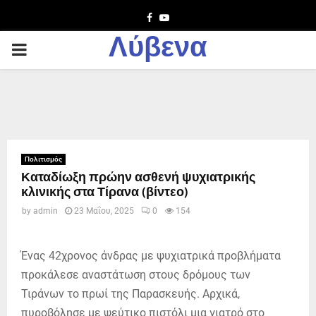
Facebook
Youtube
Λύβενα
PRIMARY
MENU
Πολιτισμός
Καταδίωξη πρώην ασθενή ψυχιατρικής
κλινικής στα Τίρανα (βίντεο)
by
admin
23 Μαΐου, 2025
0
154
Ένας 42χρονος άνδρας με ψυχιατρικά προβλήματα
προκάλεσε αναστάτωση στους δρόμους των
Τιράνων το πρωί της Παρασκευής. Αρχικά,
πυροβόλησε με ψεύτικο πιστόλι μια γιατρό στο