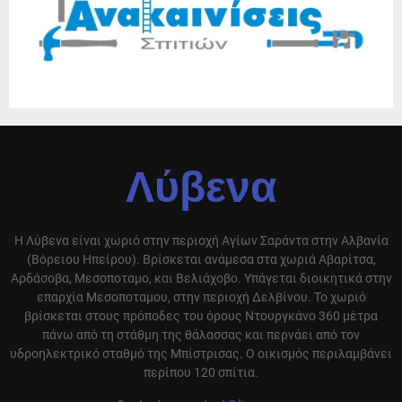
Λύβενα
Η Λύβενα είναι χωριό στην περιοχή Αγίων Σαράντα στην Αλβανία
(Βόρειου Ηπείρου). Βρίσκεται ανάμεσα στα χωριά Αβαρίτσα,
Αρδάσοβα, Μεσοποταμο, και Βελιάχοβο. Υπάγεται διοικητικά στην
επαρχία Μεσοποταμου, στην περιοχή Δελβίνου. Το χωριό
βρίσκεται στους πρόποδες του όρους Ντουργκάνο 360 μέτρα
πάνω από τη στάθμη της θάλασσας και περνάει από τον
υδροηλεκτρικό σταθμό της Μπίστρισας. Ο οικισμός περιλαμβάνει
περίπου 120 σπίτια.