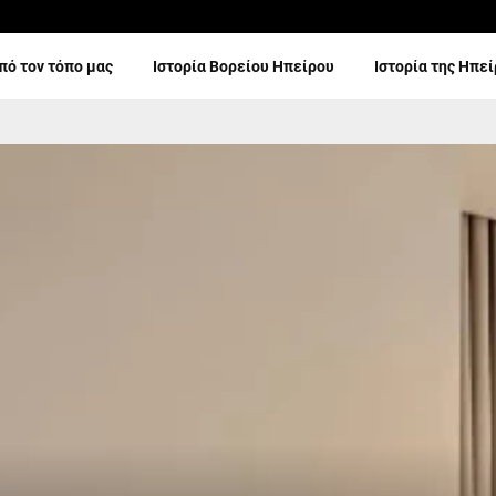
πό τον τόπο μας
Ιστορία Βορείου Ηπείρου
Ιστορία της Ηπε