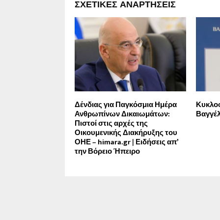
ΣΧΕΤΙΚΈΣ ΑΝΑΡΤΉΣΕΙΣ
Δένδιας για Παγκόσμια Ημέρα
Κυκλοφ
Ανθρωπίνων Δικαιωμάτων:
Βαγγέ
Πιστοί στις αρχές της
Οικουμενικής Διακήρυξης του
ΟΗΕ – himara.gr | Ειδήσεις απ’
την Βόρειο Ήπειρο