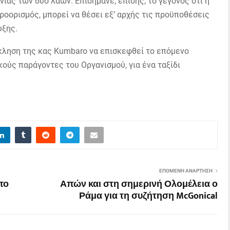
νίας των δύο λαών. Επισήμανε, επίσης, το γεγονός ότι η
ροορισμός, μπορεί να θέσει εξ’ αρχής τις προϋποθέσεις
υξης.
ληση της κας Κumbaro να επισκεφθεί το επόμενο
κούς παράγοντες του Οργανισμού, για ένα ταξίδι
ΕΠΌΜΕΝΗ ΑΝΆΡΤΗΣΗ
το
Απών και στη σημερινή Ολομέλεια ο
Ράμα για τη συζήτηση McGonical