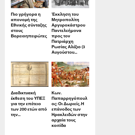
Πιο γρήγορα η
Έκκληση του
απονοµή της
Μητροπολίτη
Εθνικής σύνταξης
Αργυροκάστρου
στους
Παντελεήμονα
Βορειοηπειρώτες
προς τον
Πατριάρχη
Ρωσίας Αλέξιο (3
Αυγούστου...
Διαδικτυακή
Κων.
έκθεση του ΥΠΕΞ
Παπαρρηγόπουλ
για την επέτειο
ος: Οι Δωριείς. Η
των 200 ετών από
επάνοδος των
την...
Ηρακλειδών στην
αρχαία τους
κοιτίδα