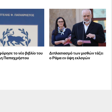
όρησε το νέο βιβλίο του
Διπλασιασμό των μισθών τάζει
λη Παπαχρήστου
ο Ράμα εν όψη εκλογών