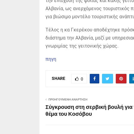
την ενίσχυση της φιλίας και καλής γειτο
Αλβανία, ως ανερχόμενος τουριστικός π
για βιώσιμο μοντέλο τουριστικής ανάπτ
Τέλος η κα Γκερέκου αποδέχτηκε πρόσκ
διάστημα την Αλβανία, μαζί με υπηρεσια
γνωριμίας της γειτονικής χώρας.
πηγη
SHARE
0
ΠΡΟΗΓΟΎΜΕΝΗ ΑΝΆΡΤΗΣΗ
Σύγκρουση στη σερβική βουλή για 
θέμα του Κοσόβου