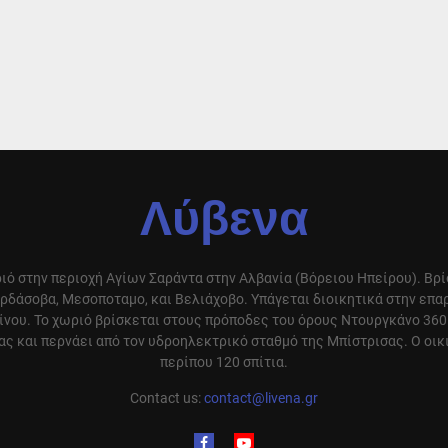
Λύβενα
ιό στην περιοχή Αγίων Σαράντα στην Αλβανία (Βόρειου Ηπείρου). Βρ
ρδάσοβα, Μεσοποταμο, και Βελιάχοβο. Υπάγεται διοικητικά στην επ
ίνου. Το χωριό βρίσκεται στους πρόποδες του όρους Ντουργκάνο 360
ς και περνάει από τον υδροηλεκτρικό σταθμό της Μπίστρισας. Ο οικ
περίπου 120 σπίτια.
Contact us:
contact@livena.gr