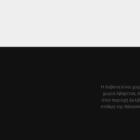
Η Λύβενα είναι χωρ
χωριά Αβαρίτσα, Α
στην περιοχή Δελβ
στάθμη της θάλασσα