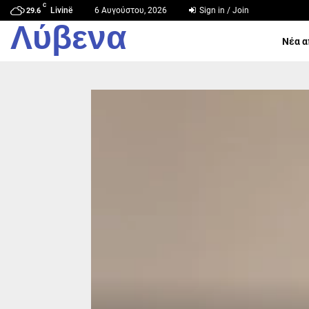
C
Livinë
6 Αυγούστου, 2026
Sign in / Join
29.6
Λύβενα
Νέα α