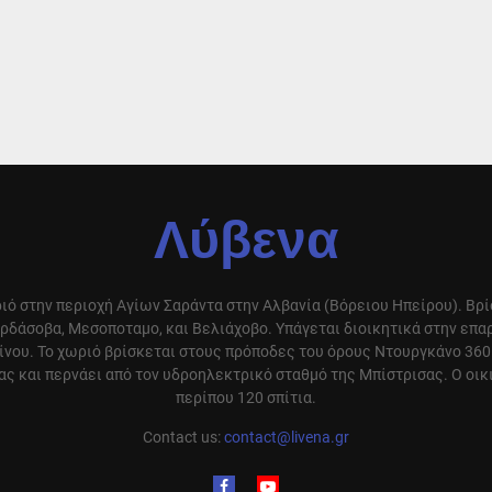
Λύβενα
ιό στην περιοχή Αγίων Σαράντα στην Αλβανία (Βόρειου Ηπείρου). Βρ
ρδάσοβα, Μεσοποταμο, και Βελιάχοβο. Υπάγεται διοικητικά στην επ
ίνου. Το χωριό βρίσκεται στους πρόποδες του όρους Ντουργκάνο 360
ς και περνάει από τον υδροηλεκτρικό σταθμό της Μπίστρισας. Ο οικ
περίπου 120 σπίτια.
Contact us:
contact@livena.gr