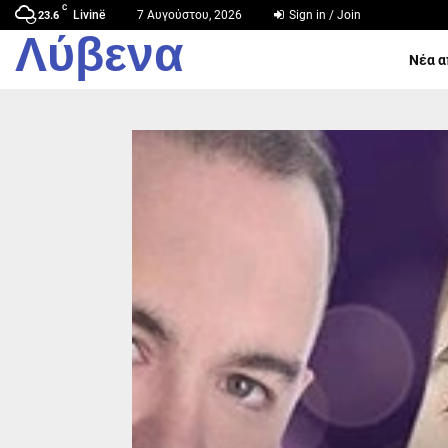
C
Livinë
7 Αυγούστου, 2026
Sign in / Join
23.6
Λύβενα
Νέα α