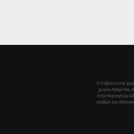
Η Λύβενα είναι χωρ
χωριά Αβαρίτσα, Α
στην περιοχή Δελβ
στάθμη της θάλασσα