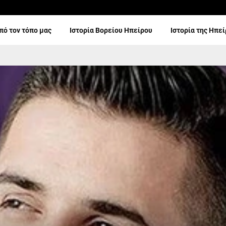
πό τον τόπο μας
Ιστορία Βορείου Ηπείρου
Ιστορία της Ηπε