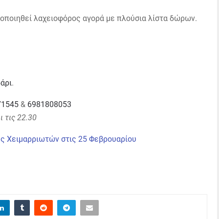
τοποιηθεί λαχειοφόρος αγορά με πλούσια λίστα δώρων.
άρι
.
71545
&
6981808053
 τις 22.30