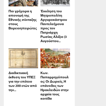
Πιο γρήγορα η
Έκκληση του
απονοµή της
Μητροπολίτη
Εθνικής σύνταξης
Αργυροκάστρου
στους
Παντελεήμονα
Βορειοηπειρώτες
προς τον
Πατριάρχη
Ρωσίας Αλέξιο (3
Αυγούστου...
Διαδικτυακή
Κων.
έκθεση του ΥΠΕΞ
Παπαρρηγόπουλ
για την επέτειο
ος: Οι Δωριείς. Η
των 200 ετών από
επάνοδος των
την...
Ηρακλειδών στην
αρχαία τους
κοιτίδα