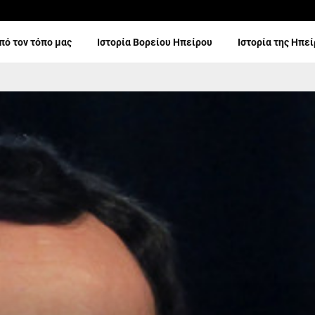
πό τον τόπο μας
Ιστορία Βορείου Ηπείρου
Ιστορία της Ηπε