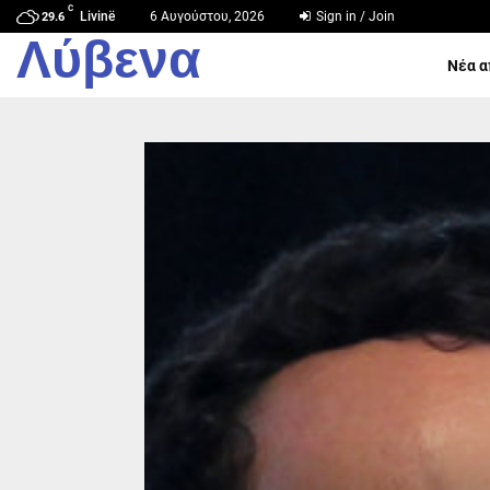
C
Livinë
6 Αυγούστου, 2026
Sign in / Join
29.6
Λύβενα
Νέα α