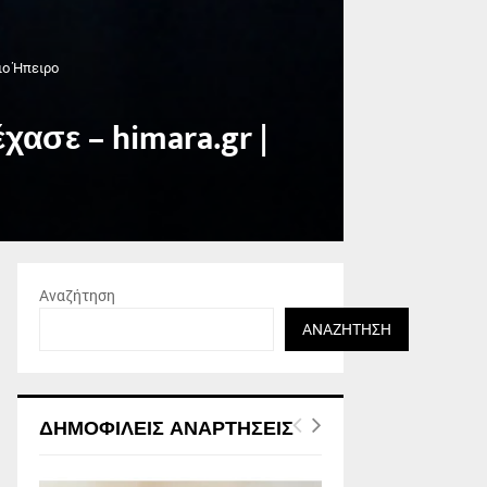
ειο Ήπειρο
χασε – himara.gr |
Αναζήτηση
ΑΝΑΖΉΤΗΣΗ
ΔΗΜΟΦΙΛΕΊΣ ΑΝΑΡΤΉΣΕΙΣ