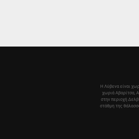
Η Λύβενα είναι χωρ
χωριά Αβαρίτσα, Α
στην περιοχή Δελβ
στάθμη της θάλασσα