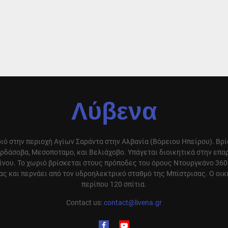
Λύβενα
ιό στην περιοχή Αγίων Σαράντα στην Αλβανία (Βόρειου Ηπείρου). Βρ
ρδάσοβα, Μεσοποταμο, και Βελιάχοβο. Υπάγεται διοικητικά στην επ
ίνου. Το χωριό βρίσκεται στους πρόποδες του όρους Ντουργκάνο 360
ς και περνάει από τον υδροηλεκτρικό σταθμό της Μπίστρισας. Ο οικ
περίπου 120 σπίτια.
Contact us:
contact@livena.gr