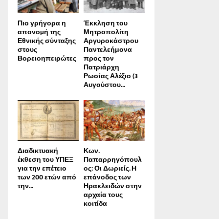
Πιο γρήγορα η
Έκκληση του
απονοµή της
Μητροπολίτη
Εθνικής σύνταξης
Αργυροκάστρου
στους
Παντελεήμονα
Βορειοηπειρώτες
προς τον
Πατριάρχη
Ρωσίας Αλέξιο (3
Αυγούστου...
Διαδικτυακή
Κων.
έκθεση του ΥΠΕΞ
Παπαρρηγόπουλ
για την επέτειο
ος: Οι Δωριείς. Η
των 200 ετών από
επάνοδος των
την...
Ηρακλειδών στην
αρχαία τους
κοιτίδα