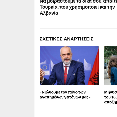
Να μοιραστούμε τα δικά σου, απαιτε
Τουρκία, που χρησιμοποιεί και την
Αλβανία
ΣΧΕΤΙΚΈΣ ΑΝΑΡΤΉΣΕΙΣ
«Νιώθουμε τον πόνο των
Μήνυση
αγαπημένων γειτόνων μας»
του Top
αποζημ