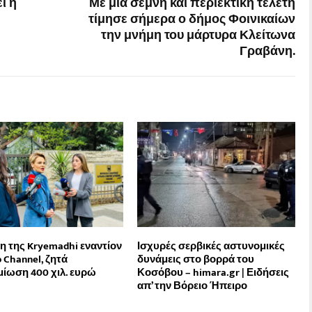
ί η
Με μια σεμνή και περιεκτική τελετή
τίμησε σήμερα ο δήμος Φοινικαίων
την μνήμη του μάρτυρα Κλείτωνα
Γραβάνη.
 της Kryemadhi εναντίον
Ισχυρές σερβικές αστυνομικές
 Channel, ζητά
δυνάμεις στο βορρά του
ίωση 400 χιλ. ευρώ
Κοσόβου – himara.gr | Ειδήσεις
απ’ την Βόρειο Ήπειρο