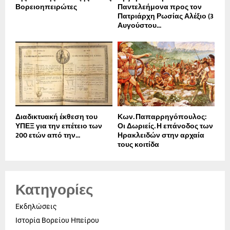
Βορειοηπειρώτες
Παντελεήμονα προς τον
Πατριάρχη Ρωσίας Αλέξιο (3
Αυγούστου...
Διαδικτυακή έκθεση του
Κων. Παπαρρηγόπουλος:
ΥΠΕΞ για την επέτειο των
Οι Δωριείς. Η επάνοδος των
200 ετών από την...
Ηρακλειδών στην αρχαία
τους κοιτίδα
Κατηγορίες
Εκδηλώσεις
Ιστορία Βορείου Ηπείρου