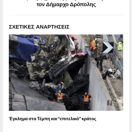
τον Δήμαρχο Δρόπολης
ΣΧΕΤΙΚΈΣ ΑΝΑΡΤΉΣΕΙΣ
Έγκλημα στα Τέμπη και “επιτελικό” κράτος
Ο
α