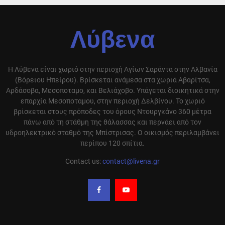
Λύβενα
Η Λύβενα είναι χωριό στην περιοχή Αγίων Σαράντα στην Αλβανία
(Βόρειου Ηπείρου). Βρίσκεται ανάμεσα στα χωριά Αβαρίτσα,
Αρδάσοβα, Μεσοποταμο, και Βελιάχοβο. Υπάγεται διοικητικά στην
επαρχία Μεσοποταμου, στην περιοχή Δελβίνου. Το χωριό
βρίσκεται στους πρόποδες του όρους Ντουργκάνο 360 μέτρα
πάνω από τη στάθμη της θάλασσας και περνάει από τον
υδροηλεκτρικό σταθμό της Μπίστρισας. Ο οικισμός περιλαμβάνει
περίπου 120 σπίτια.
Contact us:
contact@livena.gr