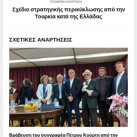
ΕΠΌΜΕΝΗ ΑΝΆΡΤΗΣΗ
Σχέδιο στρατηγικής περικύκλωσης από την
Τουρκία κατά της Ελλάδας
ΣΧΕΤΙΚΈΣ ΑΝΑΡΤΉΣΕΙΣ
Βράβευση του συγγραφέα Πέτρου Κούρτη από την
Ε