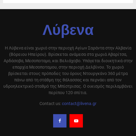
Λύβενα
Η Λύβενα είναι χωριό στην περιοχή Αγίων Σαράντα στην Αλβανία
(Βόρειου Ηπείρου). Βρίσκεται ανάμεσα στα χωριά Αβαρίτσα,
Αρδάσοβα, Μεσοποταμο, και Βελιάχοβο. Υπάγεται διοικητικά στην
επαρχία Μεσοποταμου, στην περιοχή Δελβίνου. Το χωριό
βρίσκεται στους πρόποδες του όρους Ντουργκάνο 360 μέτρα
πάνω από τη στάθμη της θάλασσας και περνάει από τον
υδροηλεκτρικό σταθμό της Μπίστρισας. Ο οικισμός περιλαμβάνει
περίπου 120 σπίτια.
Contact us:
contact@livena.gr