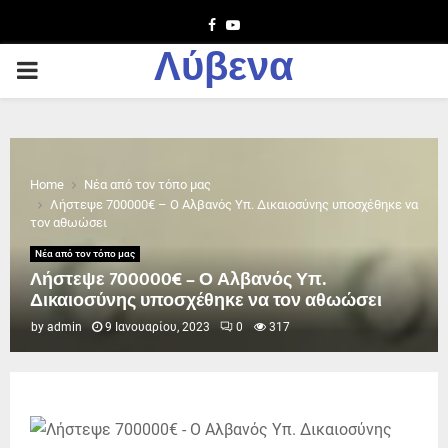
Facebook
Youtube
Λύβενα
PRIMARY
MENU
Home
Νέα από τον τόπο μας
Λήστεψε 700000€ – Ο Αλβανός Υπ. Δικαιοσύνης υποσχέθηκε να
τον αθωώσει
Νέα από τον τόπο μας
Λήστεψε 700000€ – Ο Αλβανός Υπ.
Δικαιοσύνης υποσχέθηκε να τον αθωώσει
by
admin
9 Ιανουαρίου, 2023
0
317