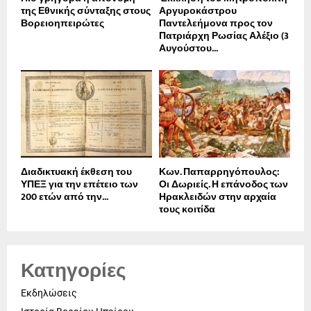
της Εθνικής σύνταξης στους
Αργυροκάστρου
Βορειοηπειρώτες
Παντελεήμονα προς τον
Πατριάρχη Ρωσίας Αλέξιο (3
Αυγούστου...
Διαδικτυακή έκθεση του
Κων. Παπαρρηγόπουλος:
ΥΠΕΞ για την επέτειο των
Οι Δωριείς. Η επάνοδος των
200 ετών από την...
Ηρακλειδών στην αρχαία
τους κοιτίδα
Κατηγορίες
Εκδηλώσεις