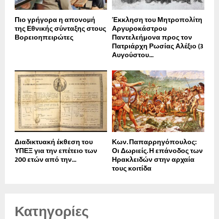
Πιο γρήγορα η απονοµή
Έκκληση του Μητροπολίτη
της Εθνικής σύνταξης στους
Αργυροκάστρου
Βορειοηπειρώτες
Παντελεήμονα προς τον
Πατριάρχη Ρωσίας Αλέξιο (3
Αυγούστου...
Διαδικτυακή έκθεση του
Κων. Παπαρρηγόπουλος:
ΥΠΕΞ για την επέτειο των
Οι Δωριείς. Η επάνοδος των
200 ετών από την...
Ηρακλειδών στην αρχαία
τους κοιτίδα
Κατηγορίες