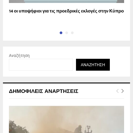
14 οι υποψήφιοι για τις προεδρικές εκλογές στην Κύπρο
Η
λ
Αναζήτηση
ΑΝΑΖΉΤΗΣΗ
ΔΗΜΟΦΙΛΕΊΣ ΑΝΑΡΤΉΣΕΙΣ