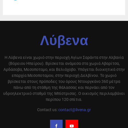
Λύβενα
Η Λύβενα είναι χωριό στην περιοχή Αγίων Σαράντα στην Αλβανία
(Βόρειου Ηπείρου). Βρίσκεται ανάμεσα στα χωριά Αβαρίτσα,
Αρδάσοβα, Μεσοποταμο, και Βελιάχοβο. Υπάγεται διοικητικά στην
επαρχία Μεσοποταμου, στην περιοχή Δελβίνου. Το χωριό
βρίσκεται στους πρόποδες του όρους Ντουργκάνο 360 μέτρα
πάνω από τη στάθμη της θάλασσας και περνάει από τον
υδροηλεκτρικό σταθμό της Μπίστρισας. Ο οικισμός περιλαμβάνει
περίπου 120 σπίτια.
Contact us:
contact@livena.gr