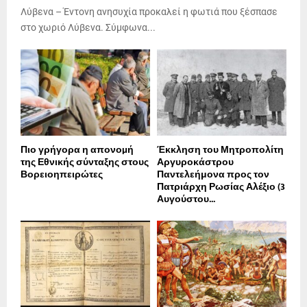
Λύβενα – Έντονη ανησυχία προκαλεί η φωτιά που ξέσπασε
στο χωριό Λύβενα. Σύμφωνα...
Πιο γρήγορα η απονοµή
Έκκληση του Μητροπολίτη
της Εθνικής σύνταξης στους
Αργυροκάστρου
Βορειοηπειρώτες
Παντελεήμονα προς τον
Πατριάρχη Ρωσίας Αλέξιο (3
Αυγούστου...