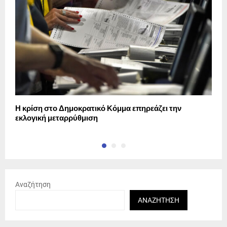
Η κρίση στο Δημοκρατικό Κόμμα επηρεάζει την
Ο
εκλογική μεταρρύθμιση
ά
Αναζήτηση
ΑΝΑΖΉΤΗΣΗ