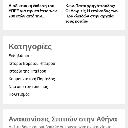
Διαδικτυακή έκθεση του
Κων. Παπαρρηγόπουλος:
ΥΠΕΞ για την επέτειο των
Οι Δωριείς. Η επάνοδος των
200 ετών από την...
Ηρακλειδών στην αρχαία
τους κοιτίδα
Κατηγορίες
Εκδηλώσεις
Ιστορία Βορείου Ηπείρου
Ιστορία της Ηπείρου
Κομμουνιστική Περίοδος
Νέα από τον τόπο μας
Πολιτισμός
Ανακαινίσεις Σπιτιών στην Αθήνα
Δείτε ιδέες και συμβουλές για σύγχρονες ανακαινίσεις