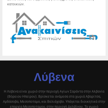
κατοικιών.
Λύβενα
Η Λύβενα είναι χωριό στην περιοχή Αγίων Σαράντα στην Αλβανία
(Βόρειου Ηπείρου). Βρίσκεται ανάμεσα στα χωριά Αβαρίτσα,
Αρδάσοβα, Μεσοποταμο, και Βελιάχοβο. Υπάγεται διοικητικά στην
επαρχία Μεσοποταμου, στην περιοχή Δελβίνου. Το χωριό