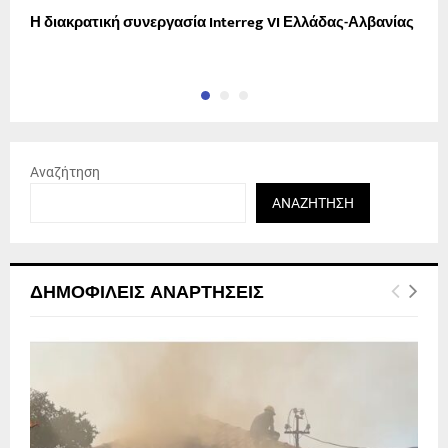
Η διακρατική συνεργασία Interreg VI Ελλάδας-Αλβανίας
Ν
Τ
Αναζήτηση
ΑΝΑΖΉΤΗΣΗ
ΔΗΜΟΦΙΛΕΊΣ ΑΝΑΡΤΉΣΕΙΣ