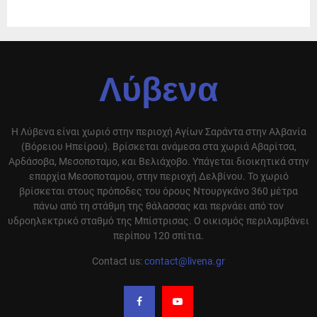
Λύβενα
Η Λύβενα είναι χωριό στην περιοχή Αγίων Σαράντα στην Αλβανία
(Βόρειου Ηπείρου). Βρίσκεται ανάμεσα στα χωριά Αβαρίτσα,
Αρδάσοβα, Μεσοποταμο, και Βελιάχοβο. Υπάγεται διοικητικά στην
επαρχία Μεσοποταμου, στην περιοχή Δελβίνου. Το χωριό
βρίσκεται στους πρόποδες του όρους Ντουργκάνο 360 μέτρα
πάνω από τη στάθμη της θάλασσας και περνάει από τον
υδροηλεκτρικό σταθμό της Μπίστρισας. Ο οικισμός περιλαμβάνει
περίπου 120 σπίτια.
Contact us:
contact@livena.gr