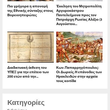
Πιο γρήγορα η απονοµή
Έκκληση του Μητροπολίτη
της Εθνικής σύνταξης στους
Αργυροκάστρου
Βορειοηπειρώτες
Παντελεήμονα προς τον
Πατριάρχη Ρωσίας Αλέξιο (3
Αυγούστου...
Διαδικτυακή έκθεση του
Κων. Παπαρρηγόπουλος:
ΥΠΕΞ για την επέτειο των
Οι Δωριείς. Η επάνοδος των
200 ετών από την...
Ηρακλειδών στην αρχαία
τους κοιτίδα
Κατηγορίες