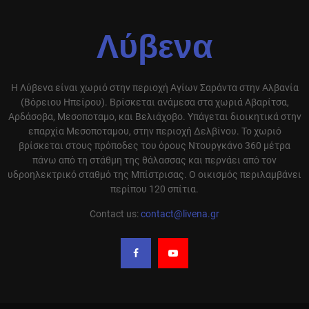
Λύβενα
Η Λύβενα είναι χωριό στην περιοχή Αγίων Σαράντα στην Αλβανία
(Βόρειου Ηπείρου). Βρίσκεται ανάμεσα στα χωριά Αβαρίτσα,
Αρδάσοβα, Μεσοποταμο, και Βελιάχοβο. Υπάγεται διοικητικά στην
επαρχία Μεσοποταμου, στην περιοχή Δελβίνου. Το χωριό
βρίσκεται στους πρόποδες του όρους Ντουργκάνο 360 μέτρα
πάνω από τη στάθμη της θάλασσας και περνάει από τον
υδροηλεκτρικό σταθμό της Μπίστρισας. Ο οικισμός περιλαμβάνει
περίπου 120 σπίτια.
Contact us:
contact@livena.gr