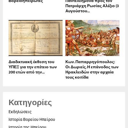
Βορειοηπειρώτες
Παντελεήμονα προς τον
Πατριάρχη Ρωσίας Αλέξιο (3
Αυγούστου...
Διαδικτυακή έκθεση του
Κων. Παπαρρηγόπουλος:
ΥΠΕΞ για την επέτειο των
Οι Δωριείς. Η επάνοδος των
200 ετών από την...
Ηρακλειδών στην αρχαία
τους κοιτίδα
Κατηγορίες
Εκδηλώσεις
Ιστορία Βορείου Ηπείρου
Ιστορία της Ηπείρου