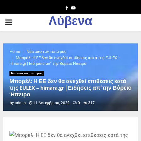
Facebook
Youtube
Λύβενα
PRIMARY
MENU
Home
Νέα από τον τόπο μας
Μπορέλ: Η ΕΕ δεν θα ανεχθεί επιθέσεις κατά της EULEX –
himara.gr | Ειδήσεις απ’ την Βόρειο Ήπειρο
Νέα από τον τόπο μας
Μπορέλ: Η ΕΕ δεν θα ανεχθεί επιθέσεις κατά
της EULEX – himara.gr | Ειδήσεις απ’ την Βόρειο
Ήπειρο
by
admin
11 Δεκεμβρίου, 2022
0
317