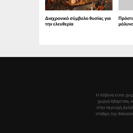
Διαχρονικό σύμβολο θυσίας για
Πρόστι
την ελευθερία
μόλυνσ
Η Λύβενα είναι χωρ
χωριά Αβαρίτσα, Α
στην περιοχή Δελβ
στάθμη της θάλασσα