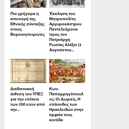
Πιο γρήγορα η
Έκκληση του
απονοµή της
Μητροπολίτη
Εθνικής σύνταξης
Αργυροκάστρου
στους
Παντελεήμονα
Βορειοηπειρώτες
προς τον
Πατριάρχη
Ρωσίας Αλέξιο (3
Αυγούστου...
Διαδικτυακή
Κων.
έκθεση του ΥΠΕΞ
Παπαρρηγόπουλ
για την επέτειο
ος: Οι Δωριείς. Η
των 200 ετών από
επάνοδος των
την...
Ηρακλειδών στην
αρχαία τους
κοιτίδα