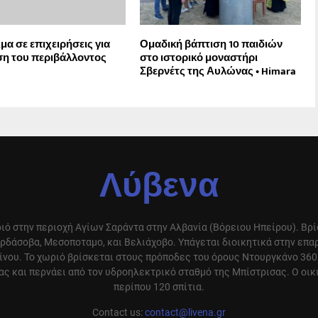
μα σε επιχειρήσεις για
Ομαδική βάπτιση 10 παιδιών
η του περιβάλλοντος
στο ιστορικό μοναστήρι
Σβερνέτς της Αυλώνας • Himara
Λύβενα
ιό στην περιοχή Αγίων Σαράντα στην Αλβανία (Βόρειου Ηπείρου). Βρ
ρδάσοβα, Μεσοποταμο, και Βελιάχοβο. Υπάγεται διοικητικά στην επ
ίνου. Το χωριό βρίσκεται στους πρόποδες του όρους Ντουργκάνο 360
ς και περνάει από τον υδροηλεκτρικό σταθμό της Μπίστρισας. Ο οικ
περίπου 120 σπίτια.
Contact us:
contact@livena.gr