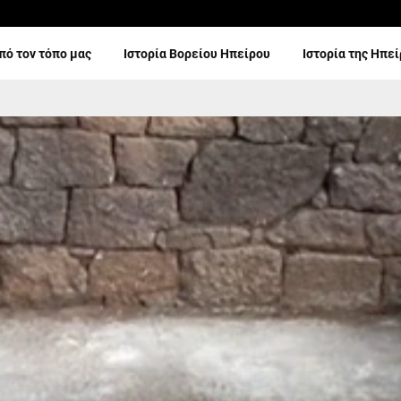
πό τον τόπο μας
Ιστορία Βορείου Ηπείρου
Ιστορία της Ηπε