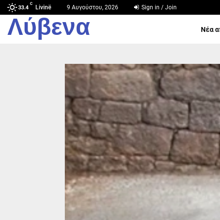
C
Livinë
9 Αυγούστου, 2026
Sign in / Join
33.4
Λύβενα
Νέα α