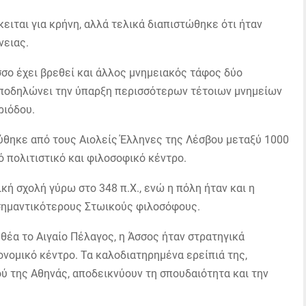
κειται για κρήνη, αλλά τελικά διαπιστώθηκε ότι ήταν
νειας.
σσο έχει βρεθεί και άλλος μνημειακός τάφος δύο
υποδηλώνει την ύπαρξη περισσότερων τέτοιων μνημείων
ριόδου.
ύθηκε από τους Αιολείς Έλληνες της Λέσβου μεταξύ 1000
ό πολιτιστικό και φιλοσοφικό κέντρο.
κή σχολή γύρω στο 348 π.Χ., ενώ η πόλη ήταν και η
 σημαντικότερους Στωικούς φιλοσόφους.
θέα το Αιγαίο Πέλαγος, η Άσσος ήταν στρατηγικά
ονομικό κέντρο. Τα καλοδιατηρημένα ερείπιά της,
 της Αθηνάς, αποδεικνύουν τη σπουδαιότητα και την