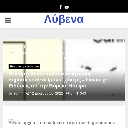
Facebook
Youtube
Λύβενα
PRIMARY
MENU
Home
Νέα από τον τόπο μας
Νέα αρχεία του αλβανικού κράτους δημοσίευσαν οι Ιρανοί
χάκερς – himara.gr | Ειδήσεις απ’ την Βόρειο Ήπειρο
Νέα από τον τόπο μας
Νέα αρχεία του αλβανικού κράτους
δημοσίευσαν οι Ιρανοί χάκερς – himara.gr |
Ειδήσεις απ’ την Βόρειο Ήπειρο
by
admin
12 Δεκεμβρίου, 2022
0
343