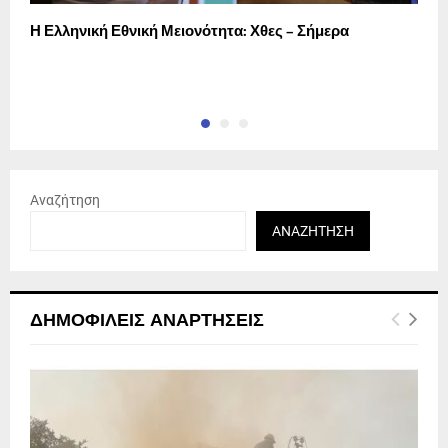
Η Ελληνική Εθνική Μειονότητα: Χθες – Σήμερα
Η
τ
σ
Αναζήτηση
ΑΝΑΖΉΤΗΣΗ
ΔΗΜΟΦΙΛΕΊΣ ΑΝΑΡΤΉΣΕΙΣ