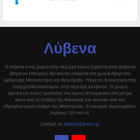
Λύβενα
Η Λύβενα είναι χωριό στην περιοχή Αγίων Σαράντα στην Αλβανία
(Βόρειου Ηπείρου). Βρίσκεται ανάμεσα στα χωριά Αβαρίτσα,
Αρδάσοβα, Μεσοποταμο, και Βελιάχοβο. Υπάγεται διοικητικά στην
επαρχία Μεσοποταμου, στην περιοχή Δελβίνου. Το χωριό
βρίσκεται στους πρόποδες του όρους Ντουργκάνο 360 μέτρα
πάνω από τη στάθμη της θάλασσας και περνάει από τον
υδροηλεκτρικό σταθμό της Μπίστρισας. Ο οικισμός περιλαμβάνει
περίπου 120 σπίτια.
Contact us:
contact@livena.gr