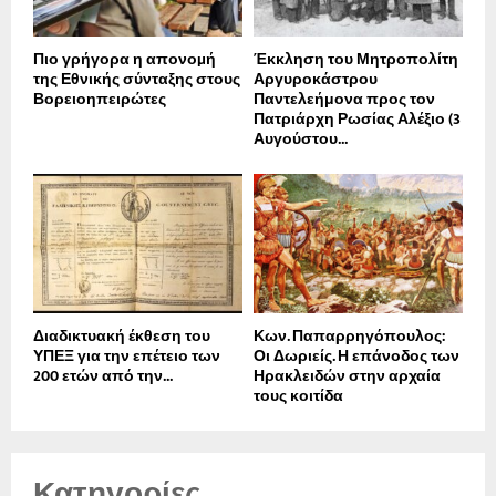
Πιο γρήγορα η απονοµή
Έκκληση του Μητροπολίτη
της Εθνικής σύνταξης στους
Αργυροκάστρου
Βορειοηπειρώτες
Παντελεήμονα προς τον
Πατριάρχη Ρωσίας Αλέξιο (3
Αυγούστου...
Διαδικτυακή έκθεση του
Κων. Παπαρρηγόπουλος:
ΥΠΕΞ για την επέτειο των
Οι Δωριείς. Η επάνοδος των
200 ετών από την...
Ηρακλειδών στην αρχαία
τους κοιτίδα
Κατηγορίες