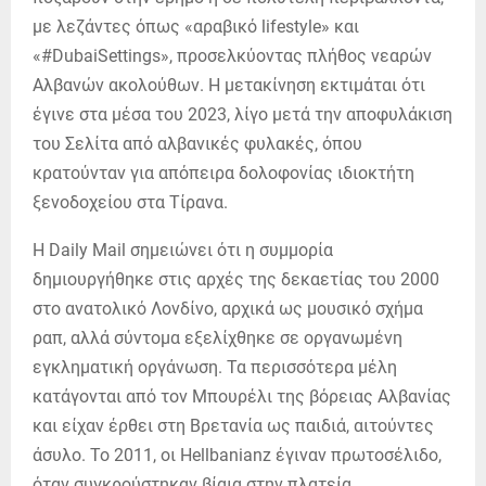
με λεζάντες όπως «αραβικό lifestyle» και
«#DubaiSettings», προσελκύοντας πλήθος νεαρών
Αλβανών ακολούθων. Η μετακίνηση εκτιμάται ότι
έγινε στα μέσα του 2023, λίγο μετά την αποφυλάκιση
του Σελίτα από αλβανικές φυλακές, όπου
κρατούνταν για απόπειρα δολοφονίας ιδιοκτήτη
ξενοδοχείου στα Τίρανα.
Η Daily Mail σημειώνει ότι η συμμορία
δημιουργήθηκε στις αρχές της δεκαετίας του 2000
στο ανατολικό Λονδίνο, αρχικά ως μουσικό σχήμα
ραπ, αλλά σύντομα εξελίχθηκε σε οργανωμένη
εγκληματική οργάνωση. Τα περισσότερα μέλη
κατάγονται από τον Μπουρέλι της βόρειας Αλβανίας
και είχαν έρθει στη Βρετανία ως παιδιά, αιτούντες
άσυλο. Το 2011, οι Hellbanianz έγιναν πρωτοσέλιδο,
όταν συγκρούστηκαν βίαια στην πλατεία