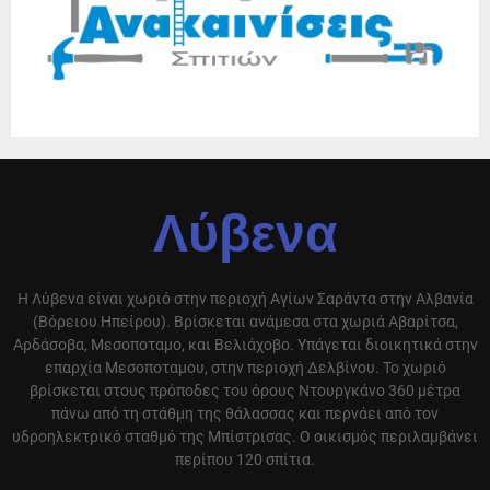
Λύβενα
Η Λύβενα είναι χωριό στην περιοχή Αγίων Σαράντα στην Αλβανία
(Βόρειου Ηπείρου). Βρίσκεται ανάμεσα στα χωριά Αβαρίτσα,
Αρδάσοβα, Μεσοποταμο, και Βελιάχοβο. Υπάγεται διοικητικά στην
επαρχία Μεσοποταμου, στην περιοχή Δελβίνου. Το χωριό
βρίσκεται στους πρόποδες του όρους Ντουργκάνο 360 μέτρα
πάνω από τη στάθμη της θάλασσας και περνάει από τον
υδροηλεκτρικό σταθμό της Μπίστρισας. Ο οικισμός περιλαμβάνει
περίπου 120 σπίτια.