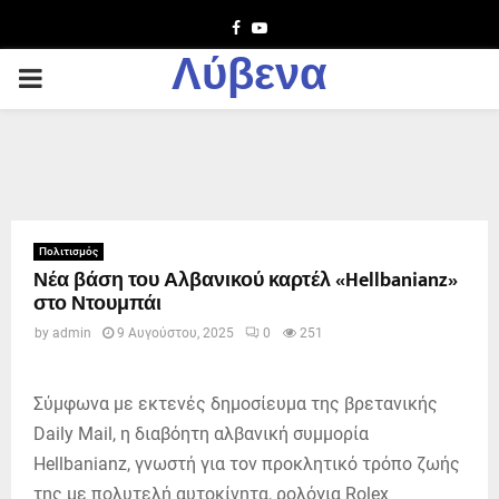
Facebook
Youtube
Λύβενα
PRIMARY
MENU
Πολιτισμός
Νέα βάση του Αλβανικού καρτέλ «Hellbanianz»
στο Ντουμπάι
by
admin
9 Αυγούστου, 2025
0
251
Σύμφωνα με εκτενές δημοσίευμα της βρετανικής
Daily Mail, η διαβόητη αλβανική συμμορία
Hellbanianz, γνωστή για τον προκλητικό τρόπο ζωής
της με πολυτελή αυτοκίνητα, ρολόγια Rolex