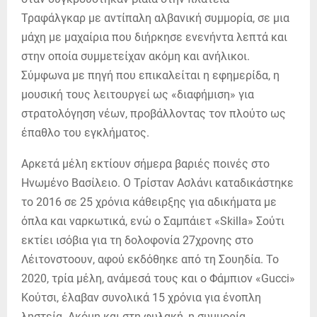
Τραφάλγκαρ με αντίπαλη αλβανική συμμορία, σε μια
μάχη με μαχαίρια που διήρκησε ενενήντα λεπτά και
στην οποία συμμετείχαν ακόμη και ανήλικοι.
Σύμφωνα με πηγή που επικαλείται η εφημερίδα, η
μουσική τους λειτουργεί ως «διαφήμιση» για
στρατολόγηση νέων, προβάλλοντας τον πλούτο ως
έπαθλο του εγκλήματος.
Αρκετά μέλη εκτίουν σήμερα βαριές ποινές στο
Ηνωμένο Βασίλειο. Ο Τρίσταν Ασλάνι καταδικάστηκε
το 2016 σε 25 χρόνια κάθειρξης για αδικήματα με
όπλα και ναρκωτικά, ενώ ο Σαμπάιετ «Skilla» Σούτι
εκτίει ισόβια για τη δολοφονία 27χρονης στο
Λέιτονστοουν, αφού εκδόθηκε από τη Σουηδία. Το
2020, τρία μέλη, ανάμεσά τους και ο Φάμπιον «Gucci»
Κούτσι, έλαβαν συνολικά 15 χρόνια για ένοπλη
ληστεία. Ακόμη και στη φυλακή, η συμμορία