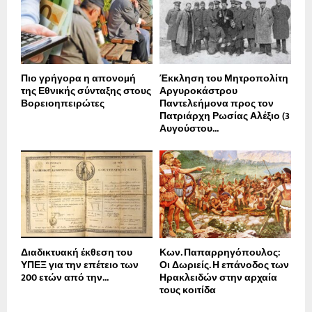
Πιο γρήγορα η απονοµή
Έκκληση του Μητροπολίτη
της Εθνικής σύνταξης στους
Αργυροκάστρου
Βορειοηπειρώτες
Παντελεήμονα προς τον
Πατριάρχη Ρωσίας Αλέξιο (3
Αυγούστου...
Διαδικτυακή έκθεση του
Κων. Παπαρρηγόπουλος:
ΥΠΕΞ για την επέτειο των
Οι Δωριείς. Η επάνοδος των
200 ετών από την...
Ηρακλειδών στην αρχαία
τους κοιτίδα