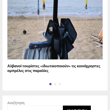
Αλβανοί τουρίστες «ιδιωτικοποιούν» τις κοινόχρηστες
Ε
ομπρέλες στις παραλίες
Ε
Αναζήτηση