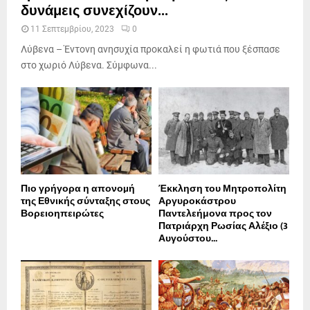
δυνάμεις συνεχίζουν...
11 Σεπτεμβρίου, 2023
0
Λύβενα – Έντονη ανησυχία προκαλεί η φωτιά που ξέσπασε
στο χωριό Λύβενα. Σύμφωνα...
Πιο γρήγορα η απονοµή
Έκκληση του Μητροπολίτη
της Εθνικής σύνταξης στους
Αργυροκάστρου
Βορειοηπειρώτες
Παντελεήμονα προς τον
Πατριάρχη Ρωσίας Αλέξιο (3
Αυγούστου...