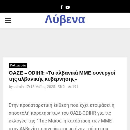
Facebook
Youtube
Λύβενα
PRIMARY
MENU
Πολιτισμός
ΟΑΣΕ – ODIHR: «Τα αλβανικά ΜΜΕ συνεργοί
της αλβανικής κυβέρνησης»
by
admin
13 Μαΐου, 2025
0
191
Στην προκαταρκτική έκθεση που έχει ετοιμάσει η
αποστολή παρατηρητών του ΟΑΣΕ-ODIHR για τις
εκλογές της 11ης Μαΐου, η κατάσταση των ΜΜΕ
στην Αλβανία περιγράφεται με έναν τρόπο που