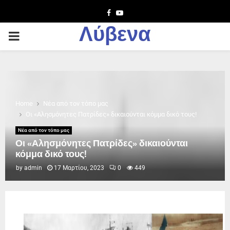
Facebook
Youtube
Λύβενα
PRIMARY
MENU
Home
Νέα από τον τόπο μας
Οι «Αλησμόνητες Πατρίδες» δικαιούνται κόμμα δικό τους!
Νέα από τον τόπο μας
Οι «Αλησμόνητες Πατρίδες» δικαιούνται
κόμμα δικό τους!
by
admin
17 Μαρτίου, 2023
0
449