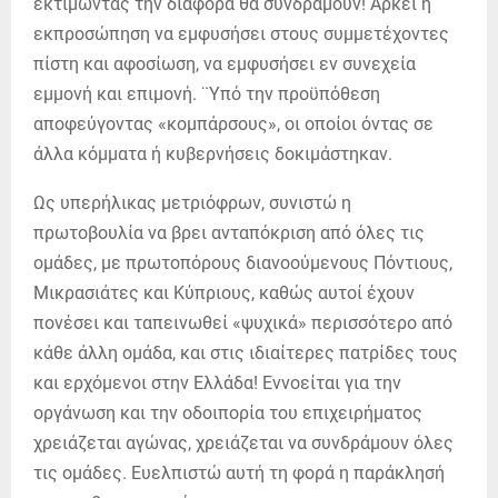
εκτιμώντας την διαφορά θα συνδράμουν! Αρκεί η
εκπροσώπηση να εμφυσήσει στους συμμετέχοντες
πίστη και αφοσίωση, να εμφυσήσει εν συνεχεία
εμμονή και επιμονή. ¨Υπό την προϋπόθεση
αποφεύγοντας «κομπάρσους», οι οποίοι όντας σε
άλλα κόμματα ή κυβερνήσεις δοκιμάστηκαν.
Ως υπερήλικας μετριόφρων, συνιστώ η
πρωτοβουλία να βρει ανταπόκριση από όλες τις
ομάδες, με πρωτοπόρους διανοούμενους Πόντιους,
Μικρασιάτες και Κύπριους, καθώς αυτοί έχουν
πονέσει και ταπεινωθεί «ψυχικά» περισσότερο από
κάθε άλλη ομάδα, και στις ιδιαίτερες πατρίδες τους
και ερχόμενοι στην Ελλάδα! Εννοείται για την
οργάνωση και την οδοιπορία του επιχειρήματος
χρειάζεται αγώνας, χρειάζεται να συνδράμουν όλες
τις ομάδες. Ευελπιστώ αυτή τη φορά η παράκλησή