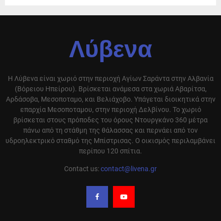
Λύβενα
Η Λύβενα είναι χωριό στην περιοχή Αγίων Σαράντα στην Αλβανία
(Βόρειου Ηπείρου). Βρίσκεται ανάμεσα στα χωριά Αβαρίτσα,
Αρδάσοβα, Μεσοποταμο, και Βελιάχοβο. Υπάγεται διοικητικά στην
επαρχία Μεσοποταμου, στην περιοχή Δελβίνου. Το χωριό
βρίσκεται στους πρόποδες του όρους Ντουργκάνο 360 μέτρα
πάνω από τη στάθμη της θάλασσας και περνάει από τον
υδροηλεκτρικό σταθμό της Μπίστρισας. Ο οικισμός περιλαμβάνει
περίπου 120 σπίτια.
Contact us:
contact@livena.gr