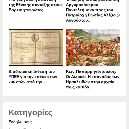
της Εθνικής σύνταξης στους
Αργυροκάστρου
Βορειοηπειρώτες
Παντελεήμονα προς τον
Πατριάρχη Ρωσίας Αλέξιο (3
Αυγούστου...
Διαδικτυακή έκθεση του
Κων. Παπαρρηγόπουλος:
ΥΠΕΞ για την επέτειο των
Οι Δωριείς. Η επάνοδος των
200 ετών από την...
Ηρακλειδών στην αρχαία
τους κοιτίδα
Κατηγορίες
Εκδηλώσεις