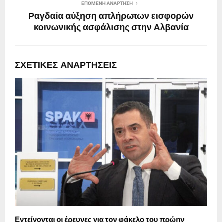
ΕΠΌΜΕΝΗ ΑΝΆΡΤΗΣΗ
Ραγδαία αύξηση απλήρωτων εισφορών
κοινωνικής ασφάλισης στην Αλβανία
ΣΧΕΤΙΚΈΣ ΑΝΑΡΤΉΣΕΙΣ
Εντείνονται οι έρευνες για τον φάκελο του πρώην
Α