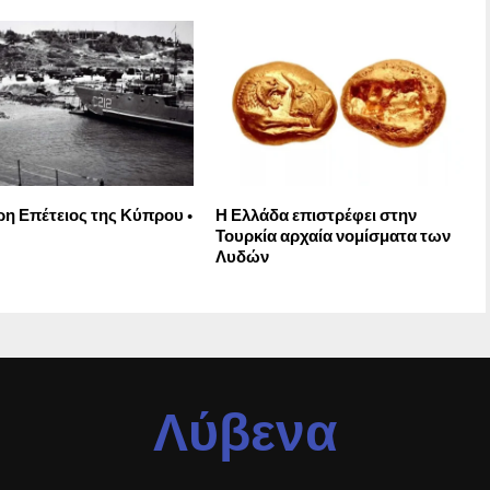
η Επέτειος της Κύπρου •
Η Ελλάδα επιστρέφει στην
Τουρκία αρχαία νομίσματα των
Λυδών
Λύβενα