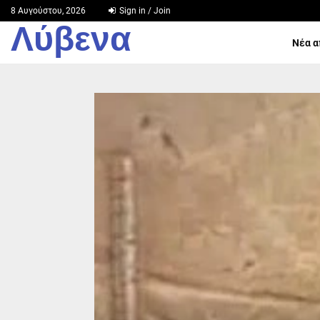
8 Αυγούστου, 2026
Sign in / Join
Λύβενα
Νέα α