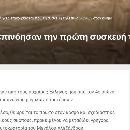
λληνες επινόησαν την πρώτη συσκευή τηλεπικοινωνιών στον κόσμο
 επινόησαν την πρώτη συσκευή
ηκε από τους αρχαίους Έλληνες ήδη από τον 4ο αιώνα
επικοινωνίας μεγάλων αποστάσεων.
έσο, θεωρείται το πρώτο στον κόσμο και σχεδιάστηκε
ωτικούς σκοπούς, προκειμένου να μεταδίδει γρήγορα
υτοκρατορία του Μεγάλου Αλεξάνδρου.