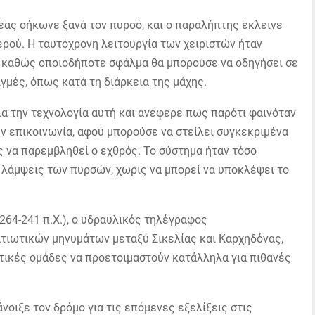
έας σήκωνε ξανά τον πυρσό, και ο παραλήπτης έκλεινε
ερού. Η ταυτόχρονη λειτουργία των χειριστών ήταν
ς, καθώς οποιοδήποτε σφάλμα θα μπορούσε να οδηγήσει σε
γμές, όπως κατά τη διάρκεια της μάχης.
για την τεχνολογία αυτή και ανέφερε πως παρότι φαινόταν
ην επικοινωνία, αφού μπορούσε να στείλει συγκεκριμένα
 να παρεμβληθεί ο εχθρός. Το σύστημα ήταν τόσο
 λάμψεις των πυρσών, χωρίς να μπορεί να υποκλέψει το
64-241 π.Χ.), ο υδραυλικός τηλέγραφος
ατιωτικών μηνυμάτων μεταξύ Σικελίας και Καρχηδόνας,
τικές ομάδες να προετοιμαστούν κατάλληλα για πιθανές
νοιξε τον δρόμο για τις επόμενες εξελίξεις στις