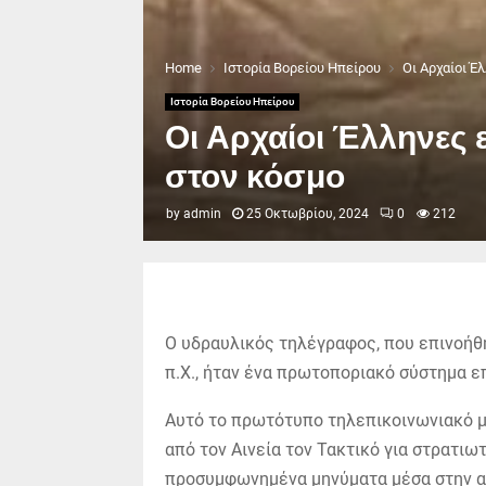
Home
Ιστορία Βορείου Ηπείρου
Οι Αρχαίοι Έ
Ιστορία Βορείου Ηπείρου
Οι Αρχαίοι Έλληνες
στον κόσμο
by
admin
25 Οκτωβρίου, 2024
0
212
Ο υδραυλικός τηλέγραφος, που επινοήθ
π.Χ., ήταν ένα πρωτοποριακό σύστημα 
Αυτό το πρωτότυπο τηλεπικοινωνιακό μ
από τον Αινεία τον Τακτικό για στρατι
προσυμφωνημένα μηνύματα μέσα στην α