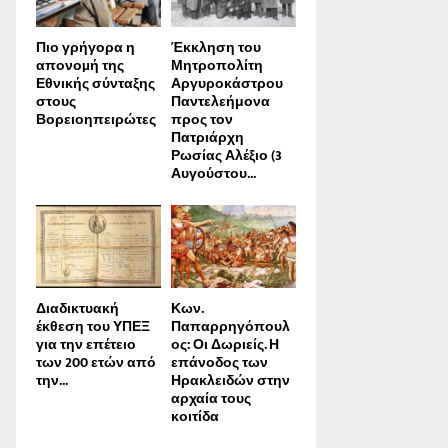
Πιο γρήγορα η
Έκκληση του
απονοµή της
Μητροπολίτη
Εθνικής σύνταξης
Αργυροκάστρου
στους
Παντελεήμονα
Βορειοηπειρώτες
προς τον
Πατριάρχη
Ρωσίας Αλέξιο (3
Αυγούστου...
Διαδικτυακή
Κων.
έκθεση του ΥΠΕΞ
Παπαρρηγόπουλ
για την επέτειο
ος: Οι Δωριείς. Η
των 200 ετών από
επάνοδος των
την...
Ηρακλειδών στην
αρχαία τους
κοιτίδα