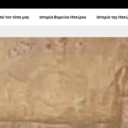
πό τον τόπο μας
Ιστορία Βορείου Ηπείρου
Ιστορία της Ηπε