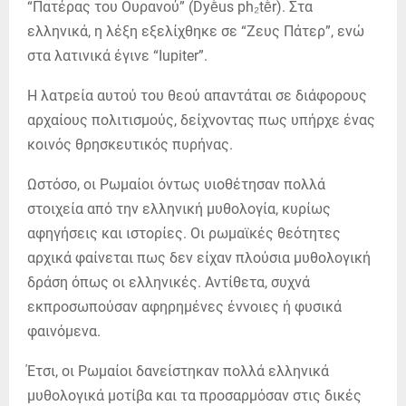
“Πατέρας του Ουρανού” (Dyḗus ph₂tḗr). Στα
ελληνικά, η λέξη εξελίχθηκε σε “Ζευς Πάτερ”, ενώ
στα λατινικά έγινε “Iupiter”.
Η λατρεία αυτού του θεού απαντάται σε διάφορους
αρχαίους πολιτισμούς, δείχνοντας πως υπήρχε ένας
κοινός θρησκευτικός πυρήνας.
Ωστόσο, οι Ρωμαίοι όντως υιοθέτησαν πολλά
στοιχεία από την ελληνική μυθολογία, κυρίως
αφηγήσεις και ιστορίες. Οι ρωμαϊκές θεότητες
αρχικά φαίνεται πως δεν είχαν πλούσια μυθολογική
δράση όπως οι ελληνικές. Αντίθετα, συχνά
εκπροσωπούσαν αφηρημένες έννοιες ή φυσικά
φαινόμενα.
Έτσι, οι Ρωμαίοι δανείστηκαν πολλά ελληνικά
μυθολογικά μοτίβα και τα προσαρμόσαν στις δικές