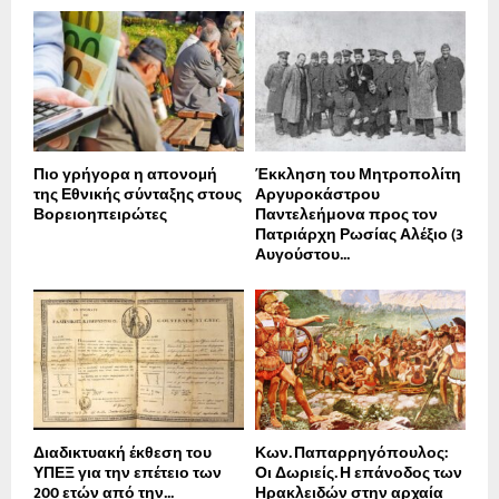
Πιο γρήγορα η απονοµή
Έκκληση του Μητροπολίτη
της Εθνικής σύνταξης στους
Αργυροκάστρου
Βορειοηπειρώτες
Παντελεήμονα προς τον
Πατριάρχη Ρωσίας Αλέξιο (3
Αυγούστου...
Διαδικτυακή έκθεση του
Κων. Παπαρρηγόπουλος:
ΥΠΕΞ για την επέτειο των
Οι Δωριείς. Η επάνοδος των
200 ετών από την...
Ηρακλειδών στην αρχαία