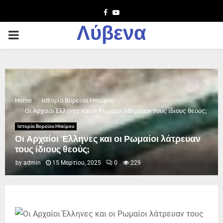
Facebook
Youtube
Λύβενα
PRIMARY
MENU
Home
Ιστορία Βορείου Ηπείρου
Οι Αρχαίοι Έλληνες και οι Ρωμαίοι λάτρευαν τους ίδιους θεούς;
Ιστορία Βορείου Ηπείρου
Οι Αρχαίοι Έλληνες και οι Ρωμαίοι λάτρευαν
τους ίδιους θεούς;
by
admin
15 Μαρτίου, 2025
0
229