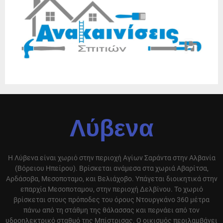
Λύβενα
Η Λύβενα είναι χωριό στην περιοχή Αγίων Σαράντα στην Αλβανία
(Βόρειου Ηπείρου). Βρίσκεται ανάμεσα στα χωριά Αβαρίτσα,
Αρδάσοβα, Μεσοποταμο, και Βελιάχοβο. Υπάγεται διοικητικά στην
επαρχία Μεσοποταμου, στην περιοχή Δελβίνου. Το χωριό
βρίσκεται στους πρόποδες του όρους Ντουργκάνο 360 μέτρα
πάνω από τη στάθμη της θάλασσας και περνάει από τον
υδροηλεκτρικό σταθμό της Μπίστρισας. Ο οικισμός περιλαμβάνει