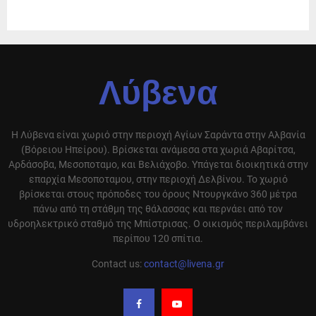
Λύβενα
Η Λύβενα είναι χωριό στην περιοχή Αγίων Σαράντα στην Αλβανία
(Βόρειου Ηπείρου). Βρίσκεται ανάμεσα στα χωριά Αβαρίτσα,
Αρδάσοβα, Μεσοποταμο, και Βελιάχοβο. Υπάγεται διοικητικά στην
επαρχία Μεσοποταμου, στην περιοχή Δελβίνου. Το χωριό
βρίσκεται στους πρόποδες του όρους Ντουργκάνο 360 μέτρα
πάνω από τη στάθμη της θάλασσας και περνάει από τον
υδροηλεκτρικό σταθμό της Μπίστρισας. Ο οικισμός περιλαμβάνει
περίπου 120 σπίτια.
Contact us:
contact@livena.gr