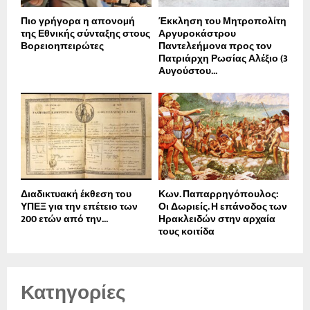
Πιο γρήγορα η απονοµή
Έκκληση του Μητροπολίτη
της Εθνικής σύνταξης στους
Αργυροκάστρου
Βορειοηπειρώτες
Παντελεήμονα προς τον
Πατριάρχη Ρωσίας Αλέξιο (3
Αυγούστου...
Διαδικτυακή έκθεση του
Κων. Παπαρρηγόπουλος:
ΥΠΕΞ για την επέτειο των
Οι Δωριείς. Η επάνοδος των
200 ετών από την...
Ηρακλειδών στην αρχαία
τους κοιτίδα
Κατηγορίες