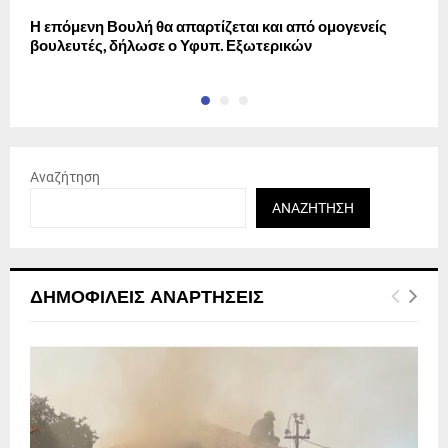
Η επόμενη Βουλή θα απαρτίζεται και από ομογενείς
Σ
βουλευτές, δήλωσε ο Υφυπ. Εξωτερικών
π
Αναζήτηση
ΑΝΑΖΉΤΗΣΗ
ΔΗΜΟΦΙΛΕΊΣ ΑΝΑΡΤΉΣΕΙΣ