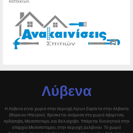
κατοικιών.
Λύβενα
Η Λύβενα είναι χωριό στην περιοχή Αγίων Σαράντα στην Αλβανία
(Βόρειου Ηπείρου). Βρίσκεται ανάμεσα στα χωριά Αβαρίτσα,
Αρδάσοβα, Μεσοποταμο, και Βελιάχοβο. Υπάγεται διοικητικά στην
επαρχία Μεσοποταμου, στην περιοχή Δελβίνου. Το χωριό