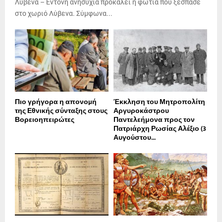
Λύβενα – Έντονη ανησυχία προκαλεί η φωτιά που ξέσπασε
στο χωριό Λύβενα. Σύμφωνα...
Πιο γρήγορα η απονοµή
Έκκληση του Μητροπολίτη
της Εθνικής σύνταξης στους
Αργυροκάστρου
Βορειοηπειρώτες
Παντελεήμονα προς τον
Πατριάρχη Ρωσίας Αλέξιο (3
Αυγούστου...