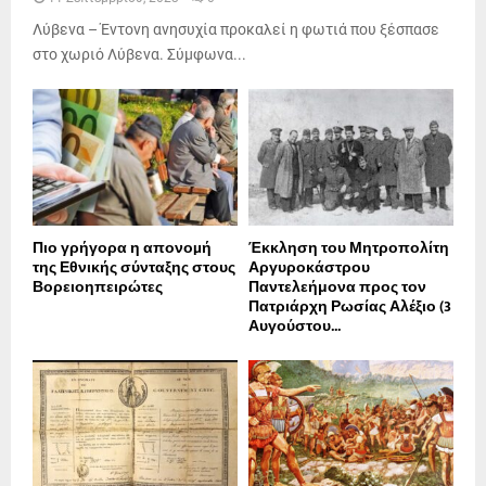
Λύβενα – Έντονη ανησυχία προκαλεί η φωτιά που ξέσπασε
στο χωριό Λύβενα. Σύμφωνα...
Πιο γρήγορα η απονοµή
Έκκληση του Μητροπολίτη
της Εθνικής σύνταξης στους
Αργυροκάστρου
Βορειοηπειρώτες
Παντελεήμονα προς τον
Πατριάρχη Ρωσίας Αλέξιο (3
Αυγούστου...