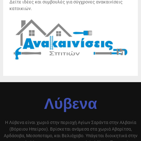
Δείτε ιδέες και συμβουλές για σύγχρονες ανακαινίσεις
κατοικιών.
Λύβενα
Η Λύβενα είναι χωριό στην περιοχή Αγίων Σαράντα στην Αλβανία
(Βόρειου Ηπείρου). Βρίσκεται ανάμεσα στα χωριά Αβαρίτσα,
Αρδάσοβα, Μεσοποταμο, και Βελιάχοβο. Υπάγεται διοικητικά στην