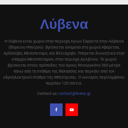
Λύβενα
Η Λύβενα είναι χωριό στην περιοχή Αγίων Σαράντα στην Αλβανία
(Βόρειου Ηπείρου). Βρίσκεται ανάμεσα στα χωριά Αβαρίτσα,
Αρδάσοβα, Μεσοποταμο, και Βελιάχοβο. Υπάγεται διοικητικά στην
επαρχία Μεσοποταμου, στην περιοχή Δελβίνου. Το χωριό
βρίσκεται στους πρόποδες του όρους Ντουργκάνο 360 μέτρα
πάνω από τη στάθμη της θάλασσας και περνάει από τον
υδροηλεκτρικό σταθμό της Μπίστρισας. Ο οικισμός περιλαμβάνει
περίπου 120 σπίτια.
Contact us:
contact@livena.gr