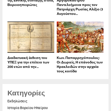
της Εθνικής σύνταξης στους
Αργυροκάστρου
Βορειοηπειρώτες
Παντελεήμονα προς τον
Πατριάρχη Ρωσίας Αλέξιο (3
Αυγούστου...
Διαδικτυακή έκθεση του
Κων. Παπαρρηγόπουλος:
ΥΠΕΞ για την επέτειο των
Οι Δωριείς. Η επάνοδος των
200 ετών από την...
Ηρακλειδών στην αρχαία
τους κοιτίδα
Κατηγορίες
Εκδηλώσεις
Ιστορία Βορείου Ηπείρου