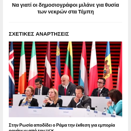
Να γιατί οι δημοσιογράφοι μιλάνε για θυσία
των νεκρών στα Τέμπη
ΣΧΕΤΙΚΈΣ ΑΝΑΡΤΉΣΕΙΣ
Στην Ρωσία αποδίδει ο Ράμα την έκθεση για εμπορία
4
οργάνων από τον UCK
α