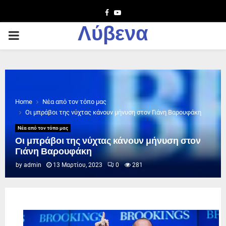
Facebook
Youtube
Λύβενα
PRIMARY
MENU
Home
Νέα από τον τόπο μας
Οι μπράβοι της νύχτας κάνουν μήνυση στον Γιάνη Βαρουφάκη
Νέα από τον τόπο μας
Οι μπράβοι της νύχτας κάνουν μήνυση στον
Γιάνη Βαρουφάκη
by
admin
13 Μαρτίου, 2023
0
281