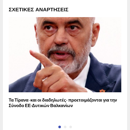
ΣΧΕΤΙΚΈΣ ΑΝΑΡΤΉΣΕΙΣ
Τα Τίρανα -και οι διαδηλωτές- προετοιμάζονται για την
Κ
Σύνοδο ΕΕ-Δυτικών Βαλκανίων
Δ
π