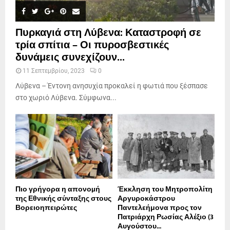
Πυρκαγιά στη Λύβενα: Καταστροφή σε
τρία σπίτια – Οι πυροσβεστικές
δυνάμεις συνεχίζουν...
11 Σεπτεμβρίου, 2023
0
Λύβενα – Έντονη ανησυχία προκαλεί η φωτιά που ξέσπασε
στο χωριό Λύβενα. Σύμφωνα...
Πιο γρήγορα η απονοµή
Έκκληση του Μητροπολίτη
της Εθνικής σύνταξης στους
Αργυροκάστρου
Βορειοηπειρώτες
Παντελεήμονα προς τον
Πατριάρχη Ρωσίας Αλέξιο (3
Αυγούστου...