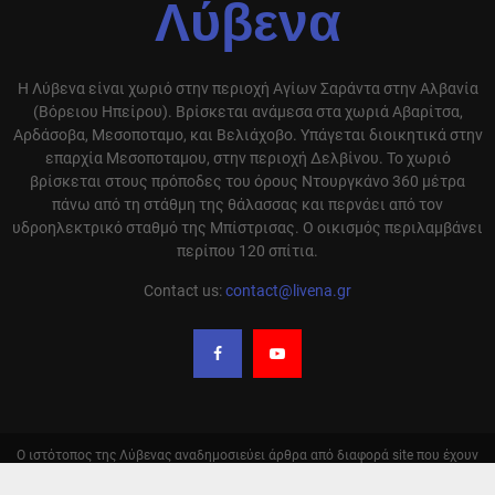
Λύβενα
Η Λύβενα είναι χωριό στην περιοχή Αγίων Σαράντα στην Αλβανία
(Βόρειου Ηπείρου). Βρίσκεται ανάμεσα στα χωριά Αβαρίτσα,
Αρδάσοβα, Μεσοποταμο, και Βελιάχοβο. Υπάγεται διοικητικά στην
επαρχία Μεσοποταμου, στην περιοχή Δελβίνου. Το χωριό
βρίσκεται στους πρόποδες του όρους Ντουργκάνο 360 μέτρα
πάνω από τη στάθμη της θάλασσας και περνάει από τον
υδροηλεκτρικό σταθμό της Μπίστρισας. Ο οικισμός περιλαμβάνει
περίπου 120 σπίτια.
Contact us:
contact@livena.gr
Ο ιστότοπος της Λύβενας αναδημοσιεύει άρθρα από διαφορά site που έχουν
ειδήσεις και απόψεις σχετικά με την περιοχή μας και αναφέρει την πηγή