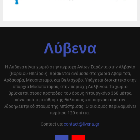
Λύβενα
Η Λύβενα είναι χωριό στην περιοχή Αγίων Σαράντα στην Αλβανία
(Βόρειου Ηπείρου). Βρίσκεται ανάμεσα στα χωριά Αβαρίτσα,
Αρδάσοβα, Μεσοποταμο, και Βελιάχοβο. Υπάγεται διοικητικά στην
επαρχία Μεσοποταμου, στην περιοχή Δελβίνου. Το χωριό
βρίσκεται στους πρόποδες του όρους Ντουργκάνο 360 μέτρα
πάνω από τη στάθμη της θάλασσας και περνάει από τον
υδροηλεκτρικό σταθμό της Μπίστρισας. Ο οικισμός περιλαμβάνει
περίπου 120 σπίτια.
Contact us:
contact@livena.gr