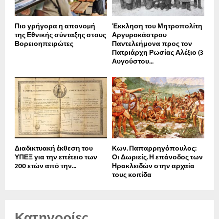
Πιο γρήγορα η απονοµή
Έκκληση του Μητροπολίτη
της Εθνικής σύνταξης στους
Αργυροκάστρου
Βορειοηπειρώτες
Παντελεήμονα προς τον
Πατριάρχη Ρωσίας Αλέξιο (3
Αυγούστου...
Διαδικτυακή έκθεση του
Κων. Παπαρρηγόπουλος:
ΥΠΕΞ για την επέτειο των
Οι Δωριείς. Η επάνοδος των
200 ετών από την...
Ηρακλειδών στην αρχαία
τους κοιτίδα
Κατηγορίες