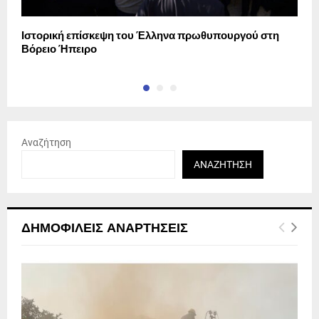
Ιστορική επίσκεψη του Έλληνα πρωθυπουργού στη
Δ
Βόρειο Ήπειρο
ε
Αναζήτηση
ΑΝΑΖΉΤΗΣΗ
ΔΗΜΟΦΙΛΕΊΣ ΑΝΑΡΤΉΣΕΙΣ