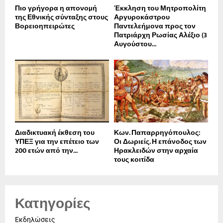
Πιο γρήγορα η απονοµή
Έκκληση του Μητροπολίτη
της Εθνικής σύνταξης στους
Αργυροκάστρου
Βορειοηπειρώτες
Παντελεήμονα προς τον
Πατριάρχη Ρωσίας Αλέξιο (3
Αυγούστου...
Διαδικτυακή έκθεση του
Κων. Παπαρρηγόπουλος:
ΥΠΕΞ για την επέτειο των
Οι Δωριείς. Η επάνοδος των
200 ετών από την...
Ηρακλειδών στην αρχαία
τους κοιτίδα
Κατηγορίες
Εκδηλώσεις