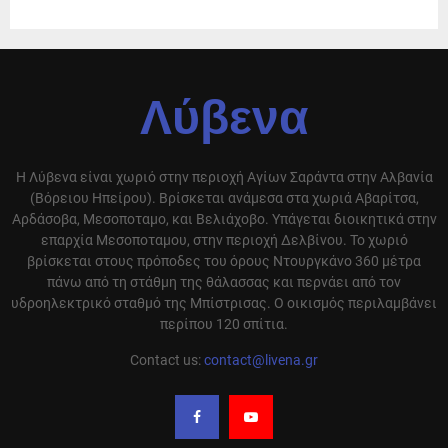
Λύβενα
Η Λύβενα είναι χωριό στην περιοχή Αγίων Σαράντα στην Αλβανία
(Βόρειου Ηπείρου). Βρίσκεται ανάμεσα στα χωριά Αβαρίτσα,
Αρδάσοβα, Μεσοποταμο, και Βελιάχοβο. Υπάγεται διοικητικά στην
επαρχία Μεσοποταμου, στην περιοχή Δελβίνου. Το χωριό
βρίσκεται στους πρόποδες του όρους Ντουργκάνο 360 μέτρα
πάνω από τη στάθμη της θάλασσας και περνάει από τον
υδροηλεκτρικό σταθμό της Μπίστρισας. Ο οικισμός περιλαμβάνει
περίπου 120 σπίτια.
Contact us:
contact@livena.gr