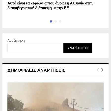
Αυτά είναι τα κεφάλαια που άνοιξε η Αλβανία στην
Ο
διακυβερνητική διάσκεψη με την ΕΕ
ρ
Αναζήτηση
ΑΝΑΖΉΤΗΣΗ
ΔΗΜΟΦΙΛΕΊΣ ΑΝΑΡΤΉΣΕΙΣ