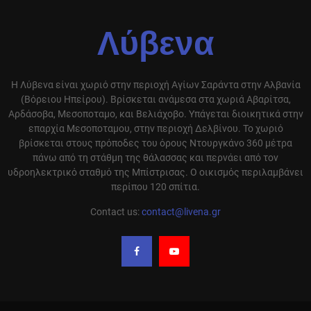
Λύβενα
Η Λύβενα είναι χωριό στην περιοχή Αγίων Σαράντα στην Αλβανία
(Βόρειου Ηπείρου). Βρίσκεται ανάμεσα στα χωριά Αβαρίτσα,
Αρδάσοβα, Μεσοποταμο, και Βελιάχοβο. Υπάγεται διοικητικά στην
επαρχία Μεσοποταμου, στην περιοχή Δελβίνου. Το χωριό
βρίσκεται στους πρόποδες του όρους Ντουργκάνο 360 μέτρα
πάνω από τη στάθμη της θάλασσας και περνάει από τον
υδροηλεκτρικό σταθμό της Μπίστρισας. Ο οικισμός περιλαμβάνει
περίπου 120 σπίτια.
Contact us:
contact@livena.gr