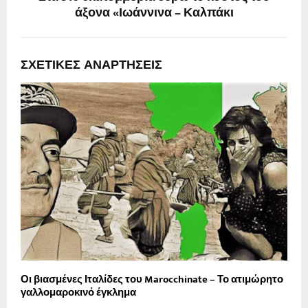
άξονα «Ιωάννινα – Καλπάκι
ΣΧΕΤΙΚΈΣ ΑΝΑΡΤΉΣΕΙΣ
Οι βιασμένες Ιταλίδες του Marocchinate – Το ατιμώρητο
Σ
γαλλομαροκινό έγκλημα
Μ