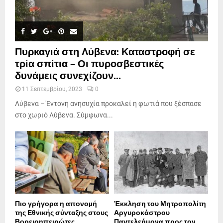
Πυρκαγιά στη Λύβενα: Καταστροφή σε
τρία σπίτια – Οι πυροσβεστικές
δυνάμεις συνεχίζουν...
11 Σεπτεμβρίου, 2023
0
Λύβενα – Έντονη ανησυχία προκαλεί η φωτιά που ξέσπασε
στο χωριό Λύβενα. Σύμφωνα...
Πιο γρήγορα η απονοµή
Έκκληση του Μητροπολίτη
της Εθνικής σύνταξης στους
Αργυροκάστρου
Βορειοηπειρώτες
Παντελεήμονα προς τον