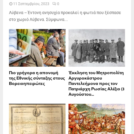
11 Σεπτεμβρίου, 2023
0
Λύβενα – Έντονη ανησυχία προκαλεί η φωτιά που ξέσπασε
στο χωριό Λύβενα. Σύμφωνα...
Πιο γρήγορα η απονοµή
Έκκληση του Μητροπολίτη
της Εθνικής σύνταξης στους
Αργυροκάστρου
Βορειοηπειρώτες
Παντελεήμονα προς τον
Πατριάρχη Ρωσίας Αλέξιο (3
Αυγούστου...