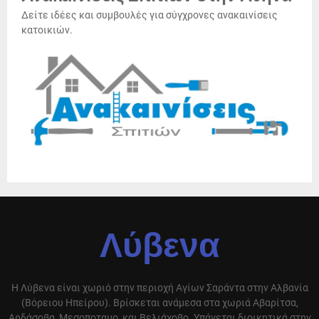
Δείτε ιδέες και συμβουλές για σύγχρονες ανακαινίσεις
κατοικιών.
Λύβενα
Η Λύβενα είναι χωριό στην περιοχή Αγίων Σαράντα στην Αλβανία
(Βόρειου Ηπείρου). Βρίσκεται ανάμεσα στα χωριά Αβαρίτσα,
Αρδάσοβα, Μεσοποταμο, και Βελιάχοβο. Υπάγεται διοικητικά στην