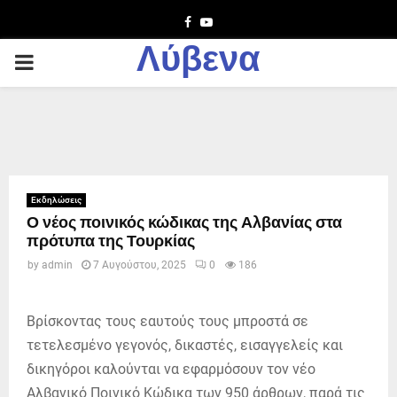
Facebook
Youtube
Λύβενα
PRIMARY
MENU
Εκδηλώσεις
Ο νέος ποινικός κώδικας της Αλβανίας στα
πρότυπα της Τουρκίας
by
admin
7 Αυγούστου, 2025
0
186
Βρίσκοντας τους εαυτούς τους μπροστά σε
τετελεσμένο γεγονός, δικαστές, εισαγγελείς και
δικηγόροι καλούνται να εφαρμόσουν τον νέο
Αλβανικό Ποινικό Κώδικα των 950 άρθρων, παρά τις