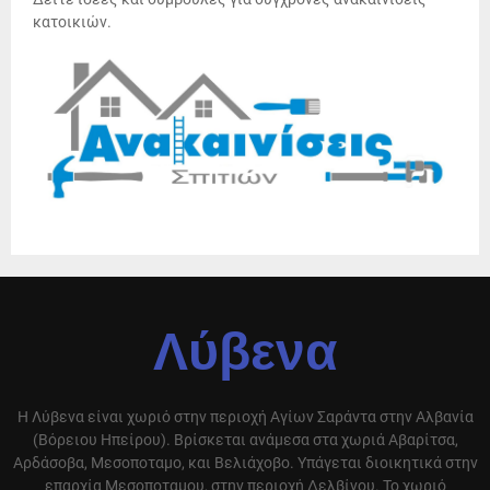
κατοικιών.
Λύβενα
Η Λύβενα είναι χωριό στην περιοχή Αγίων Σαράντα στην Αλβανία
(Βόρειου Ηπείρου). Βρίσκεται ανάμεσα στα χωριά Αβαρίτσα,
Αρδάσοβα, Μεσοποταμο, και Βελιάχοβο. Υπάγεται διοικητικά στην
επαρχία Μεσοποταμου, στην περιοχή Δελβίνου. Το χωριό