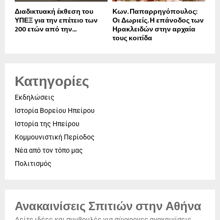
Διαδικτυακή έκθεση του
Κων. Παπαρρηγόπουλος:
ΥΠΕΞ για την επέτειο των
Οι Δωριείς. Η επάνοδος των
200 ετών από την...
Ηρακλειδών στην αρχαία
τους κοιτίδα
Κατηγορίες
Εκδηλώσεις
Ιστορία Βορείου Ηπείρου
Ιστορία της Ηπείρου
Κομμουνιστική Περίοδος
Νέα από τον τόπο μας
Πολιτισμός
Ανακαινίσεις Σπιτιών στην Αθήνα
Δείτε ιδέες και συμβουλές για σύγχρονες ανακαινίσεις