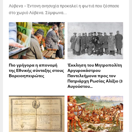
Λύβενα – Έντονη ανησυχία προκαλεί η φωτιά που ξέσπασε
στο χωριό Λύβενα. Σύμφωνα...
Πιο γρήγορα η απονοµή
Έκκληση του Μητροπολίτη
της Εθνικής σύνταξης στους
Αργυροκάστρου
Βορειοηπειρώτες
Παντελεήμονα προς τον
Πατριάρχη Ρωσίας Αλέξιο (3
Αυγούστου...