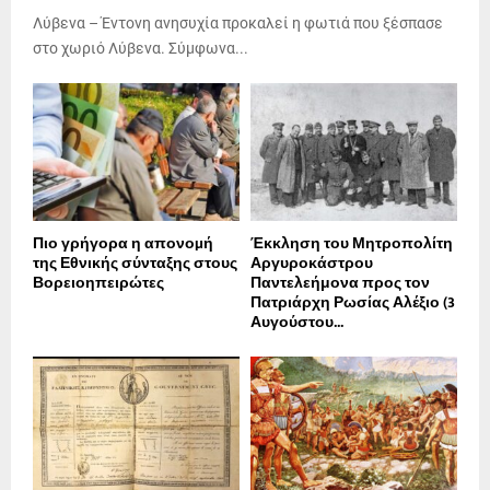
Λύβενα – Έντονη ανησυχία προκαλεί η φωτιά που ξέσπασε
στο χωριό Λύβενα. Σύμφωνα...
Πιο γρήγορα η απονοµή
Έκκληση του Μητροπολίτη
της Εθνικής σύνταξης στους
Αργυροκάστρου
Βορειοηπειρώτες
Παντελεήμονα προς τον
Πατριάρχη Ρωσίας Αλέξιο (3
Αυγούστου...