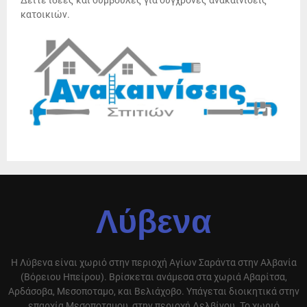
Δείτε ιδέες και συμβουλές για σύγχρονες ανακαινίσεις
κατοικιών.
Λύβενα
Η Λύβενα είναι χωριό στην περιοχή Αγίων Σαράντα στην Αλβανία
(Βόρειου Ηπείρου). Βρίσκεται ανάμεσα στα χωριά Αβαρίτσα,
Αρδάσοβα, Μεσοποταμο, και Βελιάχοβο. Υπάγεται διοικητικά στην
επαρχία Μεσοποταμου, στην περιοχή Δελβίνου. Το χωριό