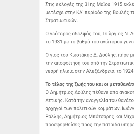
Στις εκλογές της 31ης Μαΐου 1915 εκλ
μετέσχε στην ΚΑ΄ περίοδο της Βουλής τ
Στρατιωτικών.
Ο νεότερος αδελφός του, Γεώργιος Ν. Δ
το 1931 με το βαθμό του ανώτερου γενι
Ο γιος του Κωστάκης Δ. Δούλης, πήρε μ
την αποφοίτησή του από την Στρατιωτικ
νεαρή ηλικία στην Αλεξάνδρεια, το 1924
Το τέλος της ζωής του και οι μεταθανάτ
Ο Δημήτριος Δούλης πέθανε από ανακοπή
Αττικής. Κατά την αναγγελία του θανάτ
αρχηγοί των πολιτικών κομμάτων, Ιωάν
Ράλλης, Δημήτριος Μπότσαρης και Μιχαή
προσφερθείσες προς την πατρίδα υπηρεσ