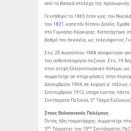
από τα βασικά στελέχη της προσωρινής 
Γεννήθηκε το 1865 ήταν γιος του Νικολ
του
1821
, καπετάν Κίτσου Δούλη. Έμαθε
στο Γυμνάσιο Κέρκυρας. Κατατάχτηκε στ
βαθμό του δεκανέα, ως τελειόφοιτος Γυ
Στις 20 Αυγούστου 1888 αποφοίτησε απ
του ανθυπολοχαγού πεζικού. Στις 19 Απ
στον ατυχή Ελληνοτουρκικό πόλεμο, ως
συμμετείχε σε επιχειρήσεις στην περιο
Δεκεμβρίου 1904, σε λοχαγό α΄ τάξεως σ
Σεπτεμβρίου 1912, υπηρετώντας πάντα 
ο
Συντάγματα Πεζικού, 2
Τάγμα Ευζώνων)
Στους Βαλκανικούς Πολέμους
Όντας ήδη ταγματάρχης, συμμετείχε στ
ου
ου
3
Τάγματος του 15
Συντάγματος Πεζι