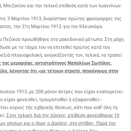
 Μπιζανίου και την τελική επίθεση κατά των Ιωαννίνων.
τις 3 Μαρτίου 1913, διορίστηκε πρώτος φρούραρχος της
ατος, την 21η Μαρτίου 1913, για την Κλεισούρα.
 Πεζικού προωθήθηκε στο μακεδονικό μέτωπο. Στη μάχη
ρθωσε με το τάγμα του να επιτεθεί πρώτος κατά του
δεξιά πλαγιοφυλακή, αναγκάζοντάς τον, τελικά, να τραπεί
ς της μεραρχίας, αντιστράτηγος Ναπολέων Σωτήλης,
λη, λέγοντας ότι «με τέτοιον στρατό, πηγαίνουμε στην
Ιουλίου 1913, με 200 μόνον άντρες που είχαν εναπομείνει
ι είχαν φονευθεί, τραυματισθεί ή εξαφανισθεί–
ίνει κύριος της εχθρικής θέσεως, κάτι που καθ’ όλη τη
εί.
Στην τελική, διά της λόγχης, επίθεση φονεύθηκαν 10
ων οποίων και ο ίδιος ο Δούλης, στο στήθος. Παρά τον