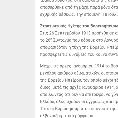
τραυματισμό του, στη διάρκεια της ανα
αποσύρθηκε από τη μάχη, παρά μόνο ότα
εχθρικής θέσεως. Την επομένη, 18 Ιουλί
Στρατιωτικός Ηγέτης του Βορειοηπειρ
Στις 26 Σεπτεμβρίου 1913 προήχθη σε 
ο
το 26
Σύνταγμα που έδρευε στο Αργυρόκ
αποφασιζόταν η τύχη της Βορείου Ηπείρ
προσφέρει τις δυνάμεις του και να συντ
Μέχρι τις αρχές Ιανουαρίου 1914 το Βο
μεγάλου αριθμού αξιωματικών, οι οποίο
της Βορείου Ηπείρου, τον οποίο μέχρι 
όμως, μετά τις αρχές Ιανουαρίου 1914, 
απειλώντας ότι δεν θα επιτρέψει να γί
Ελλάδα, όλες σχεδόν οι έγγραφες και 
Τότε οι Βορειοηπειρώτες επαναστάτησα
αλβανικό κρατικό μόρφωμα.