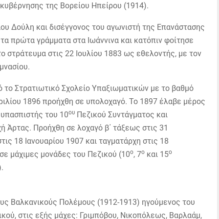
κυβέρνησης της Βορείου Ηπείρου (1914).
άου Δούλη και δισέγγονος του αγωνιστή της Επανάστασης
 τα πρώτα γράμματα στα Ιωάννινα και κατόπιν φοίτησε
ο στράτευμα στις 22 Ιουλίου 1883 ως εθελοντής, με τον
μνασίου.
ό το Στρατιωτικό Σχολείο Υπαξιωματικών με το βαθμό
ριλίου 1896 προήχθη σε υπολοχαγό. Το 1897 έλαβε μέρος
ου
 υπασπιστής του 10
Πεζικού Συντάγματος και
χή Άρτας. Προήχθη σε λοχαγό β΄ τάξεως στις 31
τις 18 Ιανουαρίου 1907 και ταγματάρχη στις 18
ο
ο
ο
σε μάχιμες μονάδες του Πεζικού (10
, 7
και 15
.
ους Βαλκανικούς Πολέμους (1912-1913) ηγούμενος του
κού, στις εξής μάχες: Γριμπόβου, Νικοπόλεως, Βαρλαάμ,