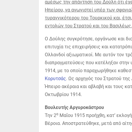
αμέσως την απάντηση του Δούλη ότι έχε
Ηπείρου, να αγωνιστεί υπέρ των σφαγι
τυραννικότερου του Τουρκικού και, έτσ
εντολών του Στρατού και του Βασιλέως
Ο Δούλης συγκρότησε, οργάνωσε και διο
επιτυχία τις επιχειρήσεις και κατατρό
Ολλανδοί αξιωματικοί. Με αυτόν τον τρ
διαπραγματεύσεις που κατέληξαν στην 
1914, με το οποίο παραχωρήθηκε καθεσ
Κορυτσάς
. Ως αρχηγός του Στρατού τη
Ήπειρο ακέραια και αβλαβή και τους κα
Οκτωβρίου 1914.
Βουλευτής Αργυροκάστρου
α
Την 2
Μαΐου 1915 προήχθη, κατ’ εκλογή
Βέροια. Αποστρατεύθηκε, μετά από αίτησ