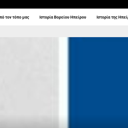
πό τον τόπο μας
Ιστορία Βορείου Ηπείρου
Ιστορία της Ηπε