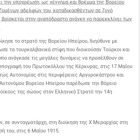
ι την υποχρέωση, ως γέννημα και θρέμμα της Βορείου
αζομένων αδελφών του, καταδικασθέντων σε ζυγό
ι, βρίσκεται στην αναπόδραστο ανάγκη να παρεκκλίνει των
.
ίκησε το στρατό της Βορείου Ηπείρου, διηύθυνε με
πωσε τα τουρκαλβανικά στίφη που διοικούσαν Τούρκοι και
όπο ανάγκασε τις μεγάλες δυνάμεις να προσέλθουν σε
υπογραφή του Πρωτοκόλλου της Κέρκυρας, στις 17 Μαΐου
τώς Αυτονομίας στις περιφέρειες Αργυροκάστρου και
ς Αυτονόμου Βορείου Ηπείρου παρέδωσε την Βόρειο
τοίκους της σώους στον Ελληνικό Στρατό την 14η
ν, σε συνταγματάρχη, στη διοίκηση της Χ Μεραρχίας στη
ή του, στις 6 Μαΐου 1915.