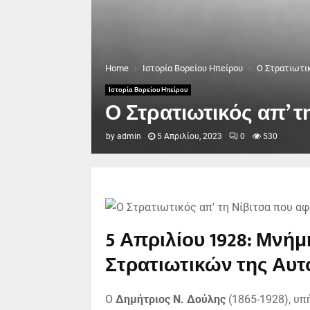
Home
Ιστορία Βορείου Ηπείρου
Ο Στρατιωτικ
Ιστορία Βορείου Ηπείρου
Ο Στρατιωτικός απ’ τ
by
admin
5 Απριλίου, 2023
0
530
5 Απριλίου 1928: Μνή
Στρατιωτικών της Αυτ
Ο
Δημήτριος Ν. Δούλης
(1865-1928), υπ