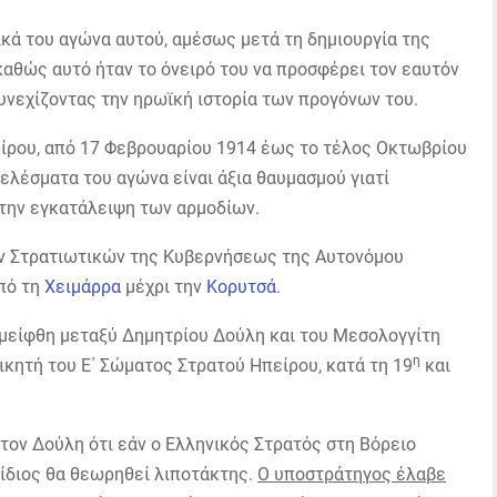
κά του αγώνα αυτού, αμέσως μετά τη δημιουργία της
αθώς αυτό ήταν το όνειρό του να προσφέρει τον εαυτόν
συνεχίζοντας την ηρωϊκή ιστορία των προγόνων του.
ίρου, από 17 Φεβρουαρίου 1914 έως το τέλος Οκτωβρίου
τελέσματα του αγώνα είναι άξια θαυμασμού γιατί
 την εγκατάλειψη των αρμοδίων.
ν Στρατιωτικών της Κυβερνήσεως της Αυτονόμου
πό τη
Χειμάρρα
μέχρι την
Κορυτσά
.
ιεμείφθη μεταξύ Δημητρίου Δούλη και του Μεσολογγίτη
η
κητή του Ε΄ Σώματος Στρατού Ηπείρου, κατά τη 19
και
ον Δούλη ότι εάν ο Ελληνικός Στρατός στη Βόρειο
 ίδιος θα θεωρηθεί λιποτάκτης.
Ο υποστράτηγος έλαβε