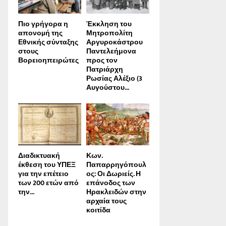
Πιο γρήγορα η
Έκκληση του
απονοµή της
Μητροπολίτη
Εθνικής σύνταξης
Αργυροκάστρου
στους
Παντελεήμονα
Βορειοηπειρώτες
προς τον
Πατριάρχη
Ρωσίας Αλέξιο (3
Αυγούστου...
Διαδικτυακή
Κων.
έκθεση του ΥΠΕΞ
Παπαρρηγόπουλ
για την επέτειο
ος: Οι Δωριείς. Η
των 200 ετών από
επάνοδος των
την...
Ηρακλειδών στην
αρχαία τους
κοιτίδα