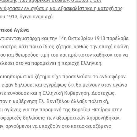
γνώρισης των εχθρικών θέσεων, ο Δούλης δεν
ν έφτασαν ενισχύσεις και εξασφαλίστηκε η κατοχή της
ου 1913, έγινε ανακωχή.
ωτικού Αγώνα
αντισυνταγματάρχη και την 14η Οκτωβρίου 1913 παρέλαβε
αστρο, κάτι που ο ίδιος ζήτησε, καθώς την εποχή εκείνη
ου και θεωρούσε τιμή του και πρώτιστον καθήκον του να
ελέσει στο να παραμείνει η περιοχή Ελληνική.
ρειοηπειρωτικό ζήτημα είχε προσελκύσει το ενδιαφέρον
ι είχαν δηλώσει και εγγράφως ότι θα μείνουν στον αγώνα
τότε ευνοούσε και η Ελληνική Κυβέρνηση. Δυστυχώς,
όταν η κυβέρνηση Ελ. Βενιζέλου άλλαξε πολιτική,
νει αγώνας για την παραμονή της Βορείου Ηπείρου στην
προφορικές δηλώσεις των αξιωματικών λησμονήθηκαν.
ν, αρνούμενοι να υπαχθούν στο κατασκευαζόμενο