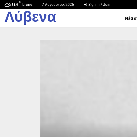
C
Livinë
7 Αυγούστου, 2026
Sign in / Join
31.9
Λύβενα
Νέα α