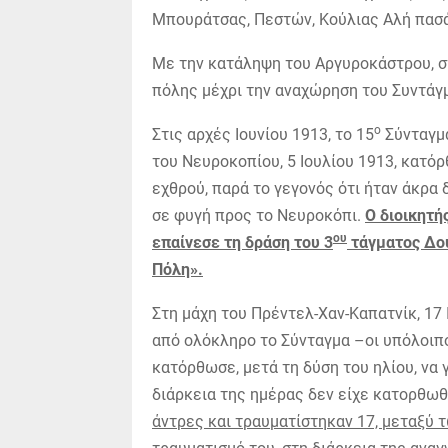
Μπουράτσας, Πεστών, Κούλιας Αλή πασά,
Με την κατάληψη του Αργυροκάστρου, σ
πόλης μέχρι την αναχώρηση του Συντάγμ
ο
Στις αρχές Ιουνίου 1913, το 15
Σύνταγμα
του Νευροκοπίου, 5 Ιουλίου 1913, κατό
εχθρού, παρά το γεγονός ότι ήταν άκρα 
σε φυγή προς το Νευροκόπι.
Ο διοικητή
ου
επαίνεσε τη δράση του 3
τάγματος Δού
Πόλη».
Στη μάχη του Πρέντελ-Χαν-Καπατνίκ, 17 
από ολόκληρο το Σύνταγμα –οι υπόλοιπο
κατόρθωσε, μετά τη δύση του ηλίου, να γ
διάρκεια της ημέρας δεν είχε κατορθωθ
άντρες και τραυματίστηκαν 17, μεταξύ τ