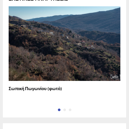
Σωπική Πωγωνίου (φωτό)
Η
σ