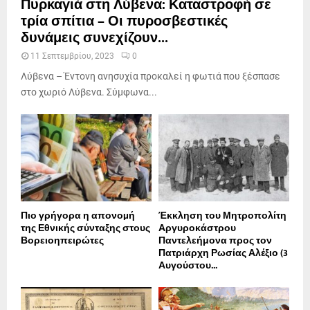
Πυρκαγιά στη Λύβενα: Καταστροφή σε
τρία σπίτια – Οι πυροσβεστικές
δυνάμεις συνεχίζουν...
11 Σεπτεμβρίου, 2023
0
Λύβενα – Έντονη ανησυχία προκαλεί η φωτιά που ξέσπασε
στο χωριό Λύβενα. Σύμφωνα...
Πιο γρήγορα η απονοµή
Έκκληση του Μητροπολίτη
της Εθνικής σύνταξης στους
Αργυροκάστρου
Βορειοηπειρώτες
Παντελεήμονα προς τον
Πατριάρχη Ρωσίας Αλέξιο (3
Αυγούστου...