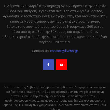
Η Λύβενα είναι χωριό στην περιοχή Αγίων Σαράντα στην Αλβανία
(Βόρειου Ηπείρου). Βρίσκεται ανάμεσα στα χωριά Αβαρίτσα,
Αρδάσοβα, Μεσοποταμο, και Βελιάχοβο. Υπάγεται διοικητικά στην
επαρχία Μεσοποταμου, στην περιοχή Δελβίνου. Το χωριό
βρίσκεται στους πρόποδες του όρους Ντουργκάνο 360 μέτρα
πάνω από τη στάθμη της θάλασσας και περνάει από τον
υδροηλεκτρικό σταθμό της Μπίστρισας. Ο οικισμός περιλαμβάνει
περίπου 120 σπίτια.
Contact us:
contact@livena.gr
Ο ιστότοπος της Λύβενας αναδημοσιεύει άρθρα από διαφορά site που έχουν
ειδήσεις και απόψεις σχετικά με την περιοχή μας και αναφέρει την πηγή
αυτόν. Σε καμία περίπτωση δεν υιοθετούμε τις απόψεις αυτόν. Οι
αναδημοσιεύσεις γίνονται με αυτόματο τρόπο και δεν ελέγχονται από την
ομάδα μας. Η ευθύνη των γραφομένων μένει πάντα στον συντάκτη του κάθε
άρθρου.