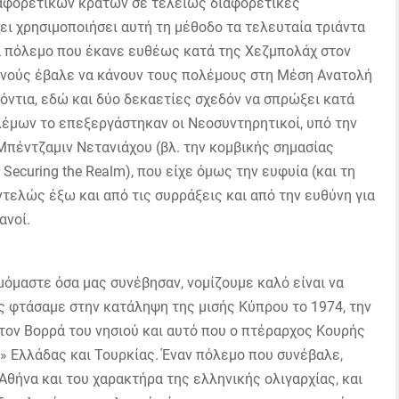
αφορετικών κρατών σε τελείως διαφορετικές
ει χρησιμοποιήσει αυτή τη μέθοδο τα τελευταία τριάντα
να πόλεμο που έκανε ευθέως κατά της Χεζμπολάχ στον
κανούς έβαλε να κάνουν τους πολέμους στη Μέση Ανατολή
 δόντια, εδώ και δύο δεκαετίες σχεδόν να σπρώξει κατά
λέμων το επεξεργάστηκαν οι Νεοσυντηρητικοί, υπό την
πέντζαμιν Νετανιάχου (βλ. την κομβικής σημασίας
 Securing the Realm), που είχε όμως την ευφυία (και τη
ντελώς έξω και από τις συρράξεις και από την ευθύνη για
ανοί.
μόμαστε όσα μας συνέβησαν, νομίζουμε καλό είναι να
ς φτάσαμε στην κατάληψη της μισής Κύπρου το 1974, την
τον Βορρά του νησιού και αυτό που ο πτέραρχος Κουρής
 Ελλάδας και Τουρκίας. Έναν πόλεμο που συνέβαλε,
Αθήνα και του χαρακτήρα της ελληνικής ολιγαρχίας, και