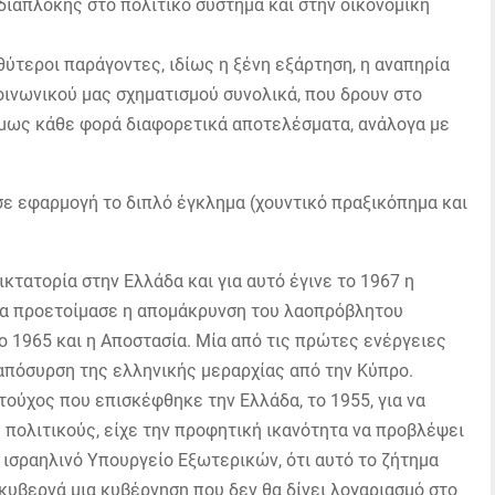
διαπλοκής στο πολιτικό σύστημα και στην οικονομική
βαθύτεροι παράγοντες, ιδίως η ξένη εξάρτηση, η αναπηρία
κοινωνικού μας σχηματισμού συνολικά, που δρουν στο
μως κάθε φορά διαφορετικά αποτελέσματα, ανάλογα με
 σε εφαρμογή το διπλό έγκλημα (χουντικό πραξικόπημα και
κτατορία στην Ελλάδα και για αυτό έγινε το 1967 η
ία προετοίμασε η απομάκρυνση του λαοπρόβλητου
1965 και η Αποστασία. Μία από τις πρώτες ενέργειες
απόσυρση της ελληνικής μεραρχίας από την Κύπρο.
τούχος που επισκέφθηκε την Ελλάδα, το 1955, για να
 πολιτικούς, είχε την προφητική ικανότητα να προβλέψει
 ισραηλινό Υπουργείο Εξωτερικών, ότι αυτό το ζήτημα
 κυβερνά μια κυβέρνηση που δεν θα δίνει λογαριασμό στο