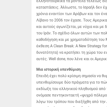
ελληνοτουρκικά τα μοντέλα τελείως δι
καταστάσεις. Άλλωστε, το Ισραήλ δεν έχ
χρόνια εναντίον των Αράβων και τον έ
Λίβανο το 2006 τον έχασε. Τους Αμερι
και αυτούς αγωνίζεται, με νύχια και με
του Ιράν. Το σχέδιο όλων αυτών των πο
καθοδήγηση και με χρηματοδότηση του Μ
έκθεση A Clean Break: A New Strategy for
δυνατότητα) να κρατήσει τη χώρα του ε
αυτές. Well done, που λένε και οι Αμερικ
Μια ιστορική υπενθύμιση
Επειδή έχει πολύ κρίσιμη σημασία να θυ
υπενθυμίσουμε δύο πράγματα για το πώ
εκδίωξη του ελληνικού πληθυσμού από 
ονόμασε πεντηκονταετή «ψυχρό πόλεμο»
λόγω του τρόπου που διεξήχθη από την 