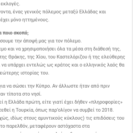
 εκλογές.
οντα, ένας γενικός πόλεμος μεταξύ Ελλάδας και
 έχει μόνο ηττημένους.
α ποιο σκοπό;
ίσουμε την άποψή μας για τον πόλεμο.
μο και να χρησιμοποιήσει όλα τα μέσα στη διάθεσή της,
 της Θράκης, της Χίου, του Καστελόριζου ή της ελεύθερης
σει να υπάρχει εντελώς ως κράτος και ο ελληνικός λαός θα
εώτερης ιστορίας του.
ια να σώσει την Κύπρο. Αν άλλωστε ήταν από πριν
αν τίποτα στο νησί.
εί η Ελλάδα πρώτη, είτε γιατί έχει δήθεν «πληροφορίες»
εθεί η Τουρκία, όπως παρ’ολίγον να συμβεί το 2018.
τυχώς, ιδίως στους αμυντικούς κύκλους) τις επιδόσεις του
 το παρελθόν, μεταφέρουν αστόχαστα στα