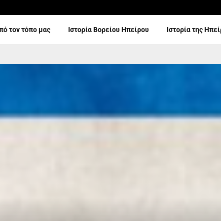
πό τον τόπο μας
Ιστορία Βορείου Ηπείρου
Ιστορία της Ηπε