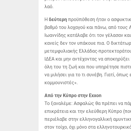
λαό.
Η
δεύτερη
προϋπόθεση ήταν ο ασφυκτικ
βαθμό του λοχαγού και πάνω, από τους 
Ιωαννίδης κατάλαβε ότι τον γέλασαν και
κανείς δεν τον υπάκουε πια. Ο δικτάτω
μετεμφυλιακής Ελλάδας-προτεκτοράτου, 
ΙΔΕΑ και μην αντέχοντας να αποκηρύξει
όλη του τη ζωή και που υπηρέτησε πιστά
να μιλήσει για το τι συνέβη. Γιατί, όπως
κομμουνιστές».
Από την Κύπρο στην Exxon
Το ξαναλέμε: Ασφαλώς θα πρέπει να πά
επικράτεια και την ελεύθερη Κύπρο (πο
περιέλαβε στην ελληνογαλλική αμυντική
στον τοίχο, όχι μόνο στα ελληνοτουρκικά