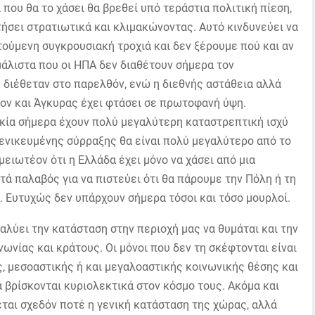
 που θα το χάσει θα βρεθεί υπό τεράστια πολιτική πίεση,
τήσει στρατιωτικά και κλιμακώνοντας. Αυτό κινδυνεύει να
ούμενη συγκρουσιακή τροχιά και δεν ξέρουμε πού και αν
μάλιστα που οι ΗΠΑ δεν διαθέτουν σήμερα τον
διέθεταν στο παρελθόν, ενώ η διεθνής αστάθεια αλλά
τον και Άγκυρας έχει φτάσει σε πρωτοφανή ύψη.
ρκία σήμερα έχουν πολύ μεγαλύτερη καταστρεπτική ισχύ
 γενικευμένης σύρραξης θα είναι πολύ μεγαλύτερο από το
ειωτέον ότι η Ελλάδα έχει μόνο να χάσει από μια
τά παλαβός για να πιστεύει ότι θα πάρουμε την Πόλη ή τη
α. Ευτυχώς δεν υπάρχουν σήμερα τόσοι και τόσο μουρλοί.
ναλύει την κατάσταση στην περιοχή μας να θυμάται και την
ωνίας και κράτους. Οι μόνοι που δεν τη σκέφτονται είναι
ς, μεσοαστικής ή και μεγαλοαστικής κοινωνικής θέσης και
α βρίσκονται κυριολεκτικά στον κόσμο τους. Ακόμα και
εται σχεδόν ποτέ η γενική κατάσταση της χώρας, αλλά