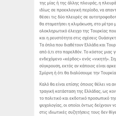
της μίας ή της άλλης πλευράς, η πλευρά
ιδίως σε προεκλογική περίοδο, να απαν
θέσει τις δύο πλευρές σε αυτοτροφοδοτ
θα σταματήσει η κλιμάκωση, στο μέτρο 
ολοκληρωτικό έλεγχο της Τουρκίας που 
και η ρευστότητα στις σχέσεις Ουάσιγκ
Τα όπλα που διαθέτουν Ελλάδα και Του
από ό,τι στο παρελθόν. Το κόστος μιας
ενδεχόμενο «κέρδος» ενός «νικητή». Σημ
σύγκρουση, εκτός αν κάποιος είναι αρκε
Σμύρνη ή ότι θα διαλύσουμε την Τουρκί
Καλό θα είναι επίσης όποιος θέλει να α
τραγική κατάσταση της Ελλάδας, ως κοιν
το πολιτικό και εκδοτικό προσωπικό τη
ψυχολογίας, οι οποίοι όντως δείχνουν ν
στις ιδιωτικές συζητήσεις τους δεν θίγ