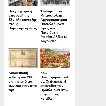
Πιο γρήγορα η
Έκκληση του
απονοµή της
Μητροπολίτη
Εθνικής σύνταξης
Αργυροκάστρου
στους
Παντελεήμονα
Βορειοηπειρώτες
προς τον
Πατριάρχη
Ρωσίας Αλέξιο (3
Αυγούστου...
Διαδικτυακή
Κων.
έκθεση του ΥΠΕΞ
Παπαρρηγόπουλ
για την επέτειο
ος: Οι Δωριείς. Η
των 200 ετών από
επάνοδος των
την...
Ηρακλειδών στην
αρχαία τους
κοιτίδα