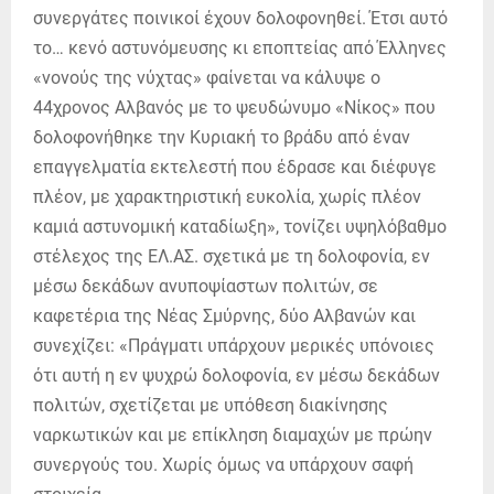
συνεργάτες ποινικοί έχουν δολοφονηθεί. Έτσι αυτό
το… κενό αστυνόμευσης κι εποπτείας από Έλληνες
«νονούς της νύχτας» φαίνεται να κάλυψε ο
44χρονος Αλβανός με το ψευδώνυμο «Νίκος» που
δολοφονήθηκε την Κυριακή το βράδυ από έναν
επαγγελματία εκτελεστή που έδρασε και διέφυγε
πλέον, με χαρακτηριστική ευκολία, χωρίς πλέον
καμιά αστυνομική καταδίωξη», τονίζει υψηλόβαθμο
στέλεχος της ΕΛ.ΑΣ. σχετικά με τη δολοφονία, εν
μέσω δεκάδων ανυποψίαστων πολιτών, σε
καφετέρια της Νέας Σμύρνης, δύο Αλβανών και
συνεχίζει: «Πράγματι υπάρχουν μερικές υπόνοιες
ότι αυτή η εν ψυχρώ δολοφονία, εν μέσω δεκάδων
πολιτών, σχετίζεται με υπόθεση διακίνησης
ναρκωτικών και με επίκληση διαμαχών με πρώην
συνεργούς του. Χωρίς όμως να υπάρχουν σαφή