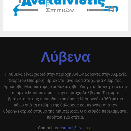
Λύβενα
Η Λύβενα είναι χωριό στην περιοχή Αγίων Σαράντα στην Αλβανία
(Βόρειου Ηπείρου). Βρίσκεται ανάμεσα στα χωριά Αβαρίτσα,
Αρδάσοβα, Μεσοποταμο, και Βελιάχοβο. Υπάγεται διοικητικά στην
επαρχία Μεσοποταμου, στην περιοχή Δελβίνου. Το χωριό
βρίσκεται στους πρόποδες του όρους Ντουργκάνο 360 μέτρα
πάνω από τη στάθμη της θάλασσας και περνάει από τον
υδροηλεκτρικό σταθμό της Μπίστρισας. Ο οικισμός περιλαμβάνει
περίπου 120 σπίτια.
Contact us:
contact@livena.gr