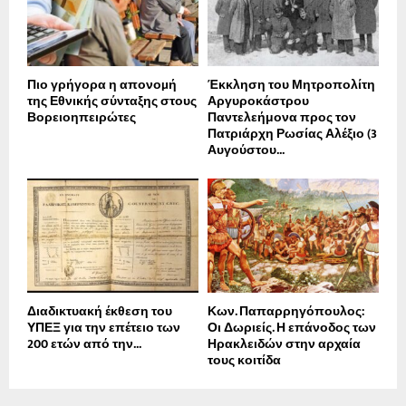
Πιο γρήγορα η απονοµή
Έκκληση του Μητροπολίτη
της Εθνικής σύνταξης στους
Αργυροκάστρου
Βορειοηπειρώτες
Παντελεήμονα προς τον
Πατριάρχη Ρωσίας Αλέξιο (3
Αυγούστου...
Διαδικτυακή έκθεση του
Κων. Παπαρρηγόπουλος:
ΥΠΕΞ για την επέτειο των
Οι Δωριείς. Η επάνοδος των
200 ετών από την...
Ηρακλειδών στην αρχαία
τους κοιτίδα