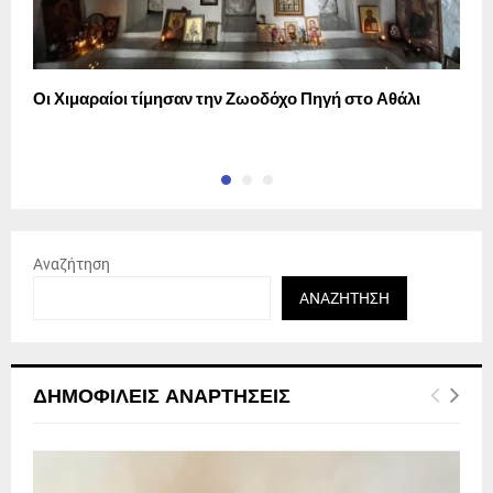
Οι Χιμαραίοι τίμησαν την Ζωοδόχο Πηγή στο Αθάλι
Π
Ε
Αναζήτηση
ΑΝΑΖΉΤΗΣΗ
ΔΗΜΟΦΙΛΕΊΣ ΑΝΑΡΤΉΣΕΙΣ