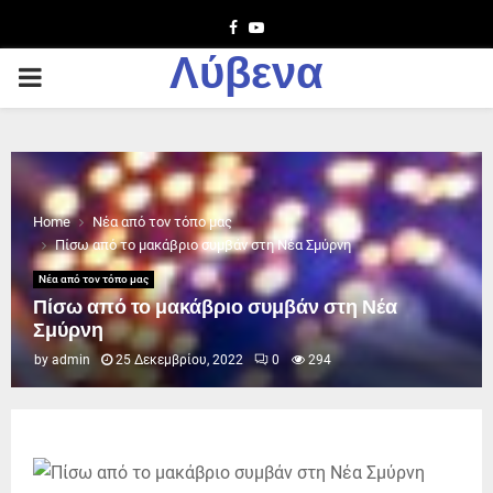
Facebook
Youtube
Λύβενα
PRIMARY
MENU
Home
Νέα από τον τόπο μας
Πίσω από το μακάβριο συμβάν στη Νέα Σμύρνη
Νέα από τον τόπο μας
Πίσω από το μακάβριο συμβάν στη Νέα
Σμύρνη
by
admin
25 Δεκεμβρίου, 2022
0
294