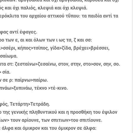
ός και όχι παλιός, κλεψιά και όχι κλεψιά.
όκλιτα του αρχαίου ατ­τικού τΰπου: τα παιδία αντί τα
φας αντί έφαγες.
 των ε, αι και όλων των ι ως τσ, ζ και σσ:
>σσέρι, κήπος>τσίπος, γίδα>ζίδα, βρέχει>βρέσσει,
τσαίωμα.
α στ: ζεσταίνω>ζεσαίνω, στον, στην, στο>σον, σην, σο.
 σία.
 σε ρ: παίρνω>παίρω.
πνάω>ξυπινάω, τέκνο >τέ-κινο.
φός, Τετάρτη>Τετράδη.
 της γενικής πληθυντικού και η προσθήκη του έψιλον
ων> τουν αρίουνε, των σπιτιων>του σπιτίουνε.
άλφα και όμικρον και του όμικρον σε άλφα: