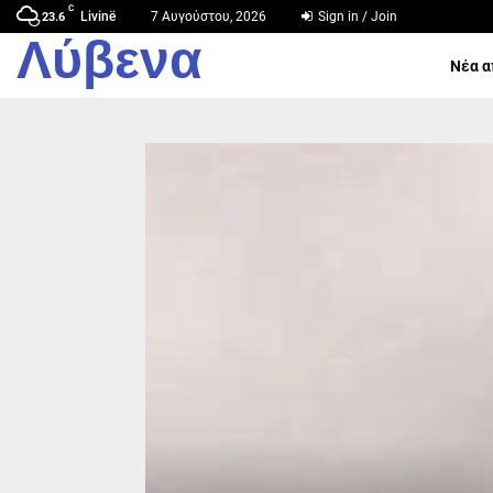
C
Livinë
7 Αυγούστου, 2026
Sign in / Join
23.6
Λύβενα
Νέα α