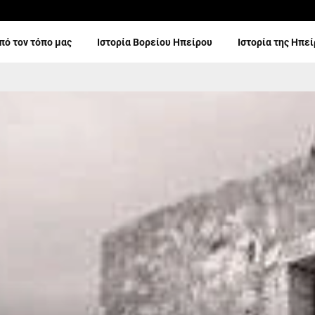
πό τον τόπο μας
Ιστορία Βορείου Ηπείρου
Ιστορία της Ηπε