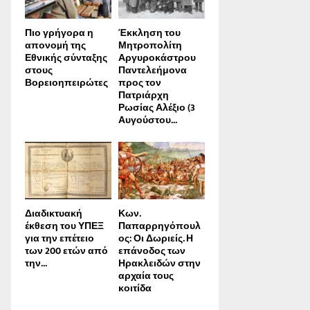
Πιο γρήγορα η
Έκκληση του
απονοµή της
Μητροπολίτη
Εθνικής σύνταξης
Αργυροκάστρου
στους
Παντελεήμονα
Βορειοηπειρώτες
προς τον
Πατριάρχη
Ρωσίας Αλέξιο (3
Αυγούστου...
Διαδικτυακή
Κων.
έκθεση του ΥΠΕΞ
Παπαρρηγόπουλ
για την επέτειο
ος: Οι Δωριείς. Η
των 200 ετών από
επάνοδος των
την...
Ηρακλειδών στην
αρχαία τους
κοιτίδα