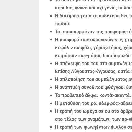
καρυδιά, γενεά και όχι γενιά, πα­λαι
Η διατήρηση από τα ουδέτερα δευτερ
παιδιά.
Το επισεσυρμένον της προφοράς: έ
Η προφορά των ουρανικών κ, γ, χ προ
κεφάλι>τσεφάλι, γέρος>ζέρος, χέρι
κοιμάμαι>τσοι-μάμαι, δικαίωμα>δι
Η απάλειψη του ταυ στα συμπλέγματ
Επίσης Αύγουστος>Άγουσος, εστία >
Η απλοποίηση του συμπλέγματος ρν
Η ανάπτυξη συνοδίτου φθόγγου: ξυ
Το προθετικό άλφα: κοντά>ακοντά.
Η μετάθεση του ρο: αδερφός>αδρε
Η τροπή του ωμέγα σε ου στο άρθρο
στο τέλος των ονομάτων: των αρ-νί
Η τροπή των φωνηέντων έψιλον σε 