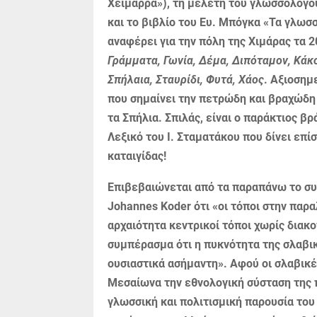
Χειμάρρα»), τη μελέτη του γλωσσολόγ
και το βιβλίο του Ευ. Μπόγκα «Τα γλωσ
αναφέρει για την πόλη της Χιμάρας τα 20
Γράμματα, Γωνία, Δέμα, Διπόταμον, Κάκ
Σπήλαια, Σταυρίδι, Φυτά, Χάος
. Αξιοσημ
που σημαίνει την πετρώδη και βρα­χώδη
τα Σπή­λια. Σπιλάς, είναι ο παράκτιος β
Λεξικό του Ι. Σταματάκου που δίνει επί
καταιγίδας!
Επιβεβαιώνεται από τα παραπάνω το συ
Johannes Koder ότι «οι τόποι στην πα­ρ
αρχαιότητα κε­ντρικοί τόποι χωρίς διακο
συμπέρασμα ότι η πυκνότητα της σλαβι
ουσιαστικά ασήμαντη». Αφού οι σλαβι­κέ
Μεσαίωνα την εθνολογική σύσταση της πε
γλωσσική και πολιτισμική παρουσία του 