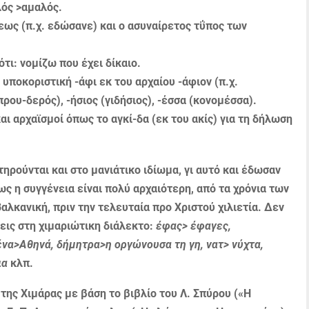
λός >αμαλός.
εως (π.χ. εδώσανε) και ο ασυναίρετος τΰπος των
ότι: νομίζω που έχει δίκαιο.
υποκοριστική -άφι εκ του αρχαίου -άφιον (π.χ.
πρου-δερός), -ήσιος (γιδήσιος), -έσσα (κονομέσσα).
αι αρχαϊσμοί όπως το αγκί-δα (εκ του ακίς) για τη δήλωση
ρούνται και στο μανιά­τικο ιδίωμα, γι αυτό και έδωσαν
ς η συγγένεια είναι πολύ αρχαιότερη, από τα χρόνια των
λκανική, πριν την τελευταία προ Χριστού χιλιετία. Δεν
ξεις στη χιμαριώτικη διάλεκτο:
έφας> έφαγες,
να>Αθηνά, δήμητρα>η οργώνουσα τη γη, νατ> νύχτα,
ια
κλπ.
της Χιμάρας με βάση το βιβλίο του Λ. Σπύρου («Η