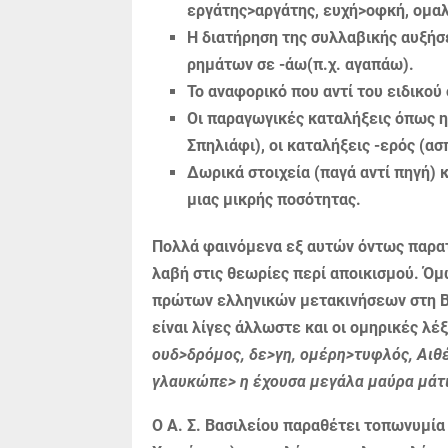
εργάτης>αργάτης, ευχή>οφκή, ομα
Η διατήρηση της συλλαβικής αυξήσ
ρημάτων σε -άω(π.χ. αγαπάω).
Το αναφορικό που αντί του ειδικού 
Οι παραγωγικές καταλήξεις όπως η 
Σπηλιάφι), οι καταλήξεις -ερός (ασ
Δωρικά στοιχεία (παγά αντί πηγή) κ
μιας μικρής ποσότητας.
Πολλά φαινόμενα εξ αυτών όντως παρατη
λαβή στις θεωρίες περί αποικισμού. Όμω
πρώ­των ελληνικών μετακινήσεων στη Βα
είναι λίγες άλλωστε και οι ομηρικές λέ
ουδ>δρόμος, δε>γη, ομέρη>τυφλός, Αιθέ
γλαυκώπε> η έχουσα μεγάλα μαύρα μάτ
Ο Α. Σ. Βασιλείου παραθέτει τοπωνυμία 