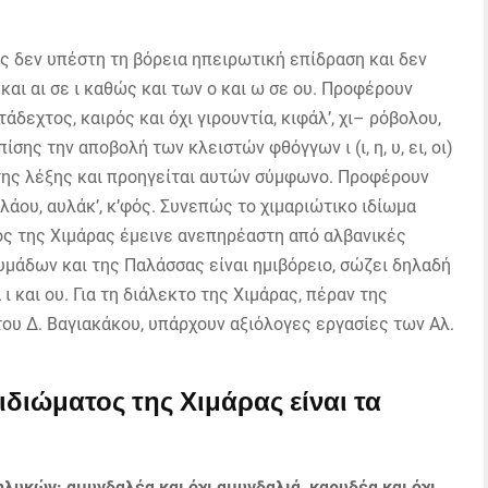
ς δεν υπέστη τη βόρεια ηπειρωτική επίδραση και δεν
αι αι σε ι καθώς και των ο και ω σε ου. Προφέρουν
άδεχτος, καιρός και όχι γιρουντία, κιφάλ’, χι– ρόβολου,
ίσης την αποβολή των κλειστών φθόγγων ι (ι, η, υ, ει, οι)
 της λέξης και προηγείται αυτών σύμφωνο. Προφέρουν
’λάου, αυλάκ’, κ’φός. Συνε­πώς το χιμαριώτικο ιδίωμα
τος της Χιμάρας έμεινε ανεπηρέαστη από αλβανικές
ρυμάδων και της Παλάσσας είναι ημιβόρειο, σώ­ζει δηλαδή
 ι και ου. Για τη διάλεκτο της Χιμάρας, πέραν της
ου Δ. Βαγιακάκου, υπάρχουν αξιόλογες εργασίες των Αλ.
ιδιώματος της Χιμάρας είναι τα
λυκών: αμυγδαλέα και όχι αμυγδαλιά, καρυδέα και όχι