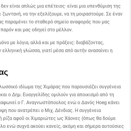
εν είναι απλώς μια επέτειος· είναι μια υπενθύμιση της
ζωντανή, να την εξελίξουμε, να τη μοιραστούμε. Σε έναν
ας παραμένει το σταθερό σημείο αναφοράς που μας
 παρόν και μας οδηγεί στο μέλλον.
μόνο με λόγια, αλλά και με πράξεις: διαβάζοντας,
 ελληνική γλώσσα, γιατί μέσα από αυτήν ανασαίνει η
ας
 γλωσσικό ιδίωμα της Χιμάρας που παρουσιάζει συγγένεια
αι ο Δημ. Ευαγγελίδης ομιλούν για αποικισμό από τη
ιαφωνεί ο Γ. Αναγνωστόπουλος ενώ ο Δανός Hoeg κάνει
οψη που ανατρέπει ο Μιχ. Δένδιας. Η συγγένεια
ή ρίζα αφοΰ οι Χιμαριώτες ως Χάονες (όπως θα δούμε
ύλο ενώ συχνά ακούει κανείς, ακόμη και σήμερα αυτούσιες