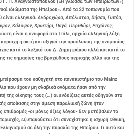
ου Γ. Π. Αναγνωστόπουλου («Η γλώσσα των Ηπειρωτών»)
σικά ιδιώματα της Ηπείρου». Από τα 22 τοπωνυμία που
 είναι ελληνι­κά:
Ανδρεχώρα, Απέλιστρα, Βήσσα, Γυπέα,
οψον, Κάλοψον, Κρωτήρι, Παγά, Περιθώρι, Ραχώνες,
είωτη είναι η αναφορά στο Σπίλι, αρχαία ελληνική λέξη
 περιοχή ή ακτή και εξηγεί την προέλευση της ονομασίας
ράχος κατά το λεξικό του Δ. Δημη­τράκου αλλά και κατά το
σης τις σημασίες της βραχώδους περιοχής αλλά και της
μπέρασμα του καθηγητή στο πανεπιστήμιο του Μainz
αλία που έχουν μη σλαβικά ονόματα ήσαν από την
πή της οίκησης τους (…) οι ενδείξεις αυτές οδηγούν στο
κής αποίκισης στην άμεση παραλιακή ζώνη ήταν
ς επιδρομές -οι μόνες άξιες λόγου- δεν μετέβαλαν το
ριοχής, εξυπακούεται ότι συνεχίστη­κε η ισχυρή εθνική,
Ελλη­νισμού σε όλη την παραλία της Ηπείρου. Γι αυτό και