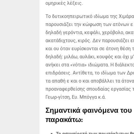
ομηρικές λέξεις.
Το δυτικοηπειρωτικό ιδίωμα της Χιμάρα
παρουσιάζει την κώφωση των ατόνων ε κ
δηλαδή γερόντια, κεφάλι, χερόβολο, ακατ
ακατάδιχτους, κιρός. Δεν παρουσιάζει επ
και ου όταν ευρίσκονται σε άτονη θέση
δηλαδή: μιλάω, αυλάκι, κουφός και όχι μ
ανήκει στα «νότια» ιδιώματα. Η διάλεκ
επιδράσεις. Αντίθε­τα, το ιδίωμα των Δ
τα απαθή ε και ο και αποβάλλει τα άτονα
προαναφερθείσης σπουδαίας εργα­σίας τ
Γεωρ-γίτση, Ευ. Μπόγγα κ.ά.
Σημαντικά φαινόμενα του 
παρα­κάτω:
Το ασυναίρετό των πρωτόκλιτων θη