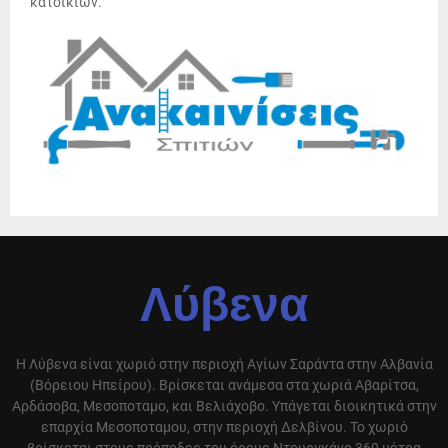
κατοικιών.
Λύβενα
Η Λύβενα είναι χωριό στην περιοχή Αγίων Σαράντα στην Αλβανία
(Βόρειου Ηπείρου). Βρίσκεται ανάμεσα στα χωριά Αβαρίτσα,
Αρδάσοβα, Μεσοποταμο, και Βελιάχοβο. Υπάγεται διοικητικά στην
επαρχία Μεσοποταμου, στην περιοχή Δελβίνου. Το χωριό
βρίσκεται στους πρόποδες του όρους Ντουργκάνο 360 μέτρα