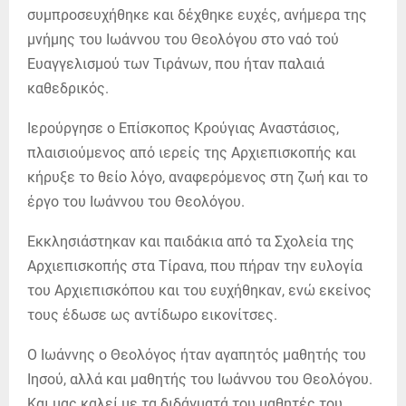
συμπροσευχήθηκε και δέχθηκε ευχές, ανήμερα της
μνήμης του Ιωάννου του Θεολόγου στο ναό τού
Ευαγγελισμού των Τιράνων, που ήταν παλαιά
καθεδρικός.
Ιερούργησε ο Επίσκοπος Κρούγιας Αναστάσιος,
πλαισιούμενος από ιερείς της Αρχιεπισκοπής και
κήρυξε το θείο λόγο, αναφερόμενος στη ζωή και το
έργο του Ιωάννου του Θεολόγου.
Εκκλησιάστηκαν και παιδάκια από τα Σχολεία της
Αρχιεπισκοπής στα Τίρανα, που πήραν την ευλογία
του Αρχιεπισκόπου και του ευχήθηκαν, ενώ εκείνος
τους έδωσε ως αντίδωρο εικονίτσες.
Ο Ιωάννης ο Θεολόγος ήταν αγαπητός μαθητής του
Ιησού, αλλά και μαθητής του Ιωάννου του Θεολόγου.
Και μας καλεί με τα διδάγματά του μαθητές του