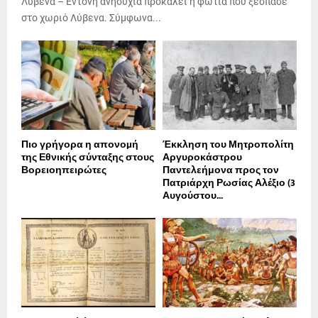
Λύβενα – Έντονη ανησυχία προκαλεί η φωτιά που ξέσπασε
στο χωριό Λύβενα. Σύμφωνα...
Πιο γρήγορα η απονοµή
Έκκληση του Μητροπολίτη
της Εθνικής σύνταξης στους
Αργυροκάστρου
Βορειοηπειρώτες
Παντελεήμονα προς τον
Πατριάρχη Ρωσίας Αλέξιο (3
Αυγούστου...