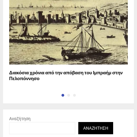
Διακόσια χρόνια από την απόβαση του Ιμπραήμ στην
Ο
Πελοπόννησο
Α
Αναζήτηση
ΑΝΑΖΉΤΗΣΗ