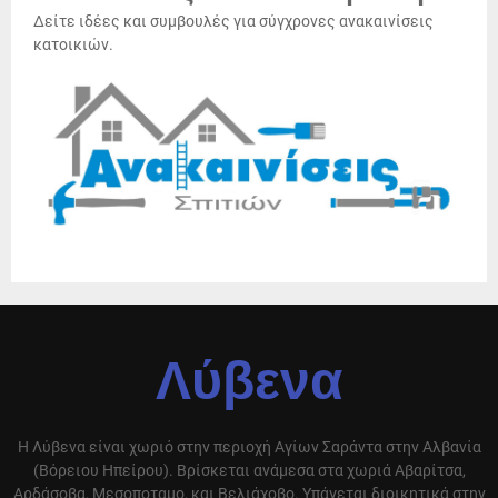
Δείτε ιδέες και συμβουλές για σύγχρονες ανακαινίσεις
κατοικιών.
Λύβενα
Η Λύβενα είναι χωριό στην περιοχή Αγίων Σαράντα στην Αλβανία
(Βόρειου Ηπείρου). Βρίσκεται ανάμεσα στα χωριά Αβαρίτσα,
Αρδάσοβα, Μεσοποταμο, και Βελιάχοβο. Υπάγεται διοικητικά στην