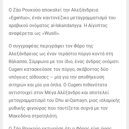
Ο Ζάο Ρουκούο αποκαλεί την Αλεξάνδρεια
«Egentuo», έναν καντονέζικο μεταγραμματισμό του
αραβικού ονόματος al-Iskandariyya. Η Αίγυπτος
αναφέρεται ως «Wusili».
Ο συγγραφέας περιγράφει τον Φάρο της
Αλεξάνδρειας ως έναν τεράστιο πύργο κοντά στη
θάλασσα. Σύμφωνα με τον ίδιο, ένας άνδρας ονόματι
Cugeni κατασκεύασε τον πύργο, σκάβοντας δύο
υπόγειες αίθουσες – μία για την αποθήκευση
σιτηρών και μία για όπλα. Ο Cugeni πιθανότατα
αντιστοιχεί στον Μέγα Αλέξανδρο και αποτελεί
μεταγραμματισμό του Dhu al-Qarnayn, μιας ισλαμικής
μυθικής φιγούρας που ταυτίζεται συχνά με τον
Μακεδόνα στρατηλάτη.
Ο Ζάο Ρουκούο εκτιμούσε ότι ο Φάρος είχε ύψος