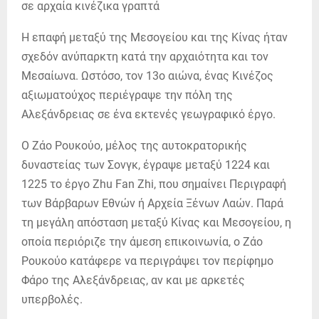
Η επαφή μεταξύ της Μεσογείου και της Κίνας ήταν
σχεδόν ανύπαρκτη κατά την αρχαιότητα και τον
Μεσαίωνα. Ωστόσο, τον 13ο αιώνα, ένας Κινέζος
αξιωματούχος περιέγραψε την πόλη της
Αλεξάνδρειας σε ένα εκτενές γεωγραφικό έργο.
Ο Ζάο Ρουκούο, μέλος της αυτοκρατορικής
δυναστείας των Σονγκ, έγραψε μεταξύ 1224 και
1225 το έργο Zhu Fan Zhi, που σημαίνει Περιγραφή
των Βάρβαρων Εθνών ή Αρχεία Ξένων Λαών. Παρά
τη μεγάλη απόσταση μεταξύ Κίνας και Μεσογείου, η
οποία περιόριζε την άμεση επικοινωνία, ο Ζάο
Ρουκούο κατάφερε να περιγράψει τον περίφημο
Φάρο της Αλεξάνδρειας, αν και με αρκετές
υπερβολές.