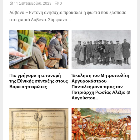
11 Σεπτεμβρίου, 2023
0
Λύβενα – Έντονη ανησυχία προκαλεί η φωτιά που ξέσπασε
στο χωριό Λύβενα. Σύμφωνα...
Πιο γρήγορα η απονοµή
Έκκληση του Μητροπολίτη
της Εθνικής σύνταξης στους
Αργυροκάστρου
Βορειοηπειρώτες
Παντελεήμονα προς τον
Πατριάρχη Ρωσίας Αλέξιο (3
Αυγούστου...