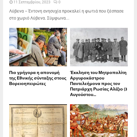
11 Σεπτεμβρίου, 2023
0
Λύβενα – Έντονη ανησυχία προκαλεί η φωτιά που ξέσπασε
στο χωριό Λύβενα. Σύμφωνα...
Πιο γρήγορα η απονοµή
Έκκληση του Μητροπολίτη
της Εθνικής σύνταξης στους
Αργυροκάστρου
Βορειοηπειρώτες
Παντελεήμονα προς τον
Πατριάρχη Ρωσίας Αλέξιο (3
Αυγούστου...