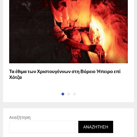
Τα έθιμα των Χριστουγέννων στη Βόρειο Ήπειρο επί
Α
Χότζα
Αναζήτηση
ΑΝΑΖΉΤΗΣΗ