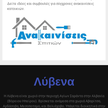
Δείτε ιδέες και συμβουλές για σύγχρονες ανακαινίσεις
κατοικιών.
Λύβενα
Η Λύβενα είναι χωριό στην περιοχή Αγίων Σαράντα στην Αλβανία
(Βόρειου Ηπείρου). Βρίσκεται ανάμεσα στα χωριά Αβαρίτσα,
Αρδάσοβα, Μεσοποταμο, και Βελιάχοβο. Υπάγεται διοικητικά στην