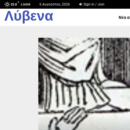
C
Livinë
6 Αυγούστου, 2026
Sign in / Join
25.8
Λύβενα
Νέα α