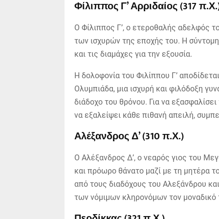
Φίλιππος Γ’ Αρριδαίος (317 π.Χ.
Ο Φίλιππος Γ’, ο ετεροθαλής αδελφός τ
των ισχυρών της εποχής του. Η σύντομη
και τις διαμάχες για την εξουσία.
Η δολοφονία του Φιλίππου Γ’ αποδίδετα
Ολυμπιάδα, μια ισχυρή και φιλόδοξη γυνα
διάδοχο του θρόνου. Για να εξασφαλίσει
να εξαλείψει κάθε πιθανή απειλή, συμπε
Αλέξανδρος Δ’ (310 π.Χ.)
Ο Αλέξανδρος Δ’, ο νεαρός γιος του Με
και πρόωρο θάνατο μαζί με τη μητέρα τ
από τους διαδόχους του Αλεξάνδρου κα
των νόμιμων κληρονόμων τον μοναδικό τ
Περδίκκας (321 π.Χ.)