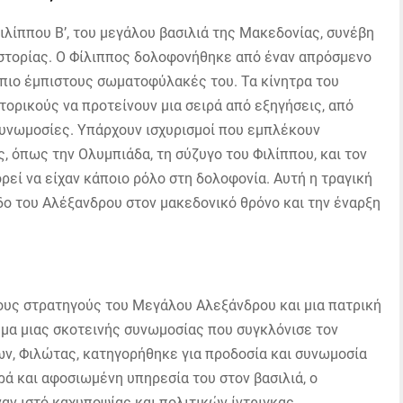
ιλίππου Β’, του μεγάλου βασιλιά της Μακεδονίας, συνέβη
ιστορίας. Ο Φίλιππος δολοφονήθηκε από έναν απρόσμενο
 πιο έμπιστους σωματοφύλακές του. Τα κίνητρα του
τορικούς να προτείνουν μια σειρά από εξηγήσεις, από
υνωμοσίες. Υπάρχουν ισχυρισμοί που εμπλέκουν
 όπως την Ολυμπιάδα, τη σύζυγο του Φιλίππου, και τον
ρεί να είχαν κάποιο ρόλο στη δολοφονία. Αυτή η τραγική
δο του Αλέξανδρου στον μακεδονικό θρόνο και την έναρξη
ους στρατηγούς του Μεγάλου Αλεξάνδρου και μια πατρική
θύμα μιας σκοτεινής συνωμοσίας που συγκλόνισε τον
ων, Φιλώτας, κατηγορήθηκε για προδοσία και συνωμοσία
ρά και αφοσιωμένη υπηρεσία του στον βασιλιά, ο
ν ιστό καχυποψίας και πολιτικών ίντριγκας.