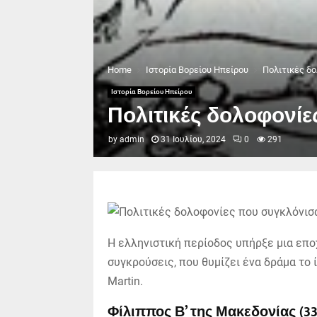
Home
Ιστορία Βορείου Ηπείρου
Πολιτικές δο
Ιστορία Βορείου Ηπείρου
Πολιτικές δολοφονί
by
admin
31 Ιουλίου, 2024
0
291
Η ελληνιστική περίοδος υπήρξε μια επο
συγκρούσεις, που θυμίζει ένα δράμα το 
Martin.
Φίλιππος Β’ της Μακεδονίας (33