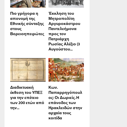
Πιο γρήγορα η
Έκκληση του
απονοµή της
Μητροπολίτη
Εθνικής σύνταξης
Αργυροκάστρου
στους
Παντελεήμονα
Βορειοηπειρώτες
προς τον
Πατριάρχη
Ρωσίας Αλέξιο (3
Αυγούστου...
Διαδικτυακή
Κων.
έκθεση του ΥΠΕΞ
Παπαρρηγόπουλ
για την επέτειο
ος: Οι Δωριείς. Η
των 200 ετών από
επάνοδος των
την...
Ηρακλειδών στην
αρχαία τους
κοιτίδα