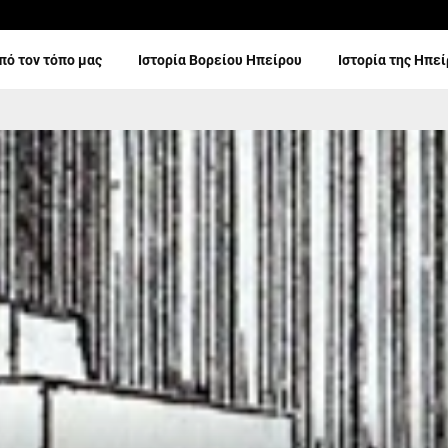
πό τον τόπο μας
Ιστορία Βορείου Ηπείρου
Ιστορία της Ηπε